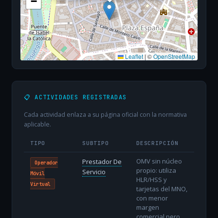
−
Leaflet
|
©
OpenStreetMap
📋 ACTIVIDADES REGISTRADAS
Cada actividad enlaza a su página oficial con la normativa
aplicable.
TIPO
SUBTIPO
DESCRIPCIÓN
OMV sin núcleo
Prestador De
Operador
propio: utiliza
Servicio
Móvil
HLR/HSS y
Virtual
tarjetas del MNO,
con menor
margen
comercial pero