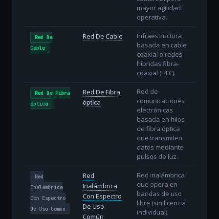
mayor agilidad
operativa.
Infraestructura
Red De Cable
Red De
basada en cable
Cable
coaxial o redes
híbridas fibra-
coaxial (HFC).
Red de
Red De Fibra
Red De Fibra
comunicaciones
óptica
óptica
electrónicas
basada en hilos
de fibra óptica
que transmiten
datos mediante
pulsos de luz.
Red inalámbrica
Red
Red
que opera en
Inalámbrica
Inalámbrica
bandas de uso
Con Espectro
Con Espectro
libre (sin licencia
De Uso
De Uso Común
individual).
Común