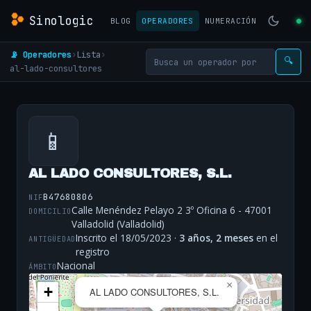
Sinologic
BLOG
OPERADORES
NUMERACIÓN
📡 Operadores
›
Lista
›
🔍
al-lado-consultores
📱
AL LADO CONSULTORES, S.L.
B47680806
NIF
Calle Menéndez Pelayo 2 3º Oficina 6 - 47001
DOMICILIO
Valladolid (Valladolid)
Inscrito el 18/05/2023 ·
3 años, 2 meses
en el
ANTIGÜEDAD
registro
Nacional
ÁMBITO
×
+
AL LADO CONSULTORES, S.L.