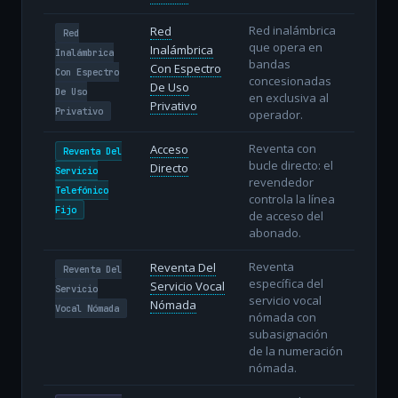
Red inalámbrica
Red
Red
que opera en
Inalámbrica
Inalámbrica
bandas
Con Espectro
Con Espectro
concesionadas
De Uso
De Uso
en exclusiva al
Privativo
Privativo
operador.
Reventa con
Acceso
Reventa Del
bucle directo: el
Directo
Servicio
revendedor
Telefónico
controla la línea
Fijo
de acceso del
abonado.
Reventa
Reventa Del
Reventa Del
específica del
Servicio Vocal
Servicio
servicio vocal
Nómada
Vocal Nómada
nómada con
subasignación
de la numeración
nómada.