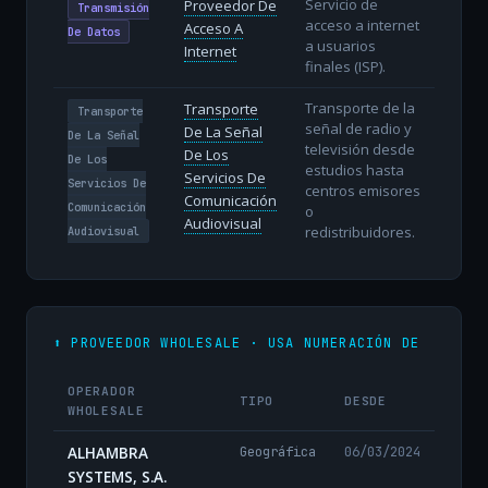
Servicio de
Proveedor De
Transmisión
acceso a internet
Acceso A
De Datos
a usuarios
Internet
finales (ISP).
Transporte de la
Transporte
Transporte
señal de radio y
De La Señal
De La Señal
televisión desde
De Los
De Los
estudios hasta
Servicios De
Servicios De
centros emisores
Comunicación
Comunicación
o
Audiovisual
redistribuidores.
Audiovisual
⬆️ PROVEEDOR WHOLESALE · USA NUMERACIÓN DE
OPERADOR
TIPO
DESDE
WHOLESALE
ALHAMBRA
Geográfica
06/03/2024
SYSTEMS, S.A.