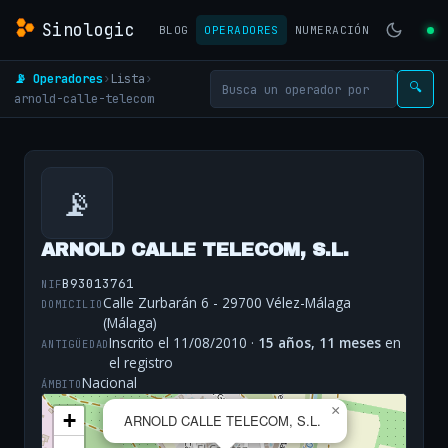
Sinologic
BLOG
OPERADORES
NUMERACIÓN
📡 Operadores
›
Lista
›
🔍
arnold-calle-telecom
📡
ARNOLD CALLE TELECOM, S.L.
B93013761
NIF
Calle Zurbarán 6 - 29700 Vélez-Málaga
DOMICILIO
(Málaga)
Inscrito el 11/08/2010 ·
15 años, 11 meses
en
ANTIGÜEDAD
el registro
Nacional
ÁMBITO
×
+
ARNOLD CALLE TELECOM, S.L.