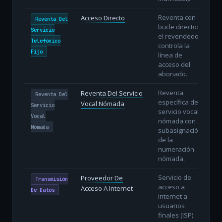
Reventa con
Acceso Directo
Reventa Del
bucle directo:
Servicio
el revendedor
Telefónico
controla la
Fijo
línea de
acceso del
abonado.
Reventa
Reventa Del Servicio
Reventa Del
específica del
Vocal Nómada
Servicio
servicio vocal
Vocal
nómada con
Nómada
subasignación
de la
numeración
nómada.
Servicio de
Proveedor De
Transmisión
acceso a
Acceso A Internet
De Datos
internet a
usuarios
finales (ISP).