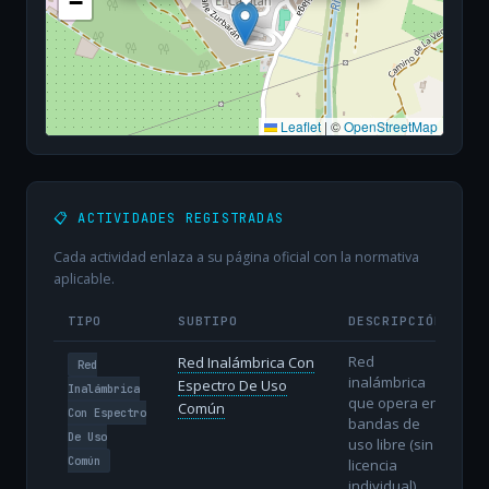
−
Leaflet
|
©
OpenStreetMap
📋 ACTIVIDADES REGISTRADAS
Cada actividad enlaza a su página oficial con la normativa
aplicable.
TIPO
SUBTIPO
DESCRIPCIÓN
Red
Red Inalámbrica Con
Red
inalámbrica
Espectro De Uso
Inalámbrica
que opera en
Común
Con Espectro
bandas de
De Uso
uso libre (sin
Común
licencia
individual).