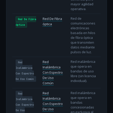
mayor agilidad
operativa.
Red de
Red De Fibra
Red De Fibra
comunicaciones
óptica
óptica
electrónicas
basada en hilos
de fibra óptica
que transmiten
datos mediante
pulsos de luz.
Red inalámbrica
Red
Red
que opera en
Inalámbrica
Inalámbrica
bandas de uso
Con Espectro
Con Espectro
libre (sin licencia
De Uso
De Uso Común
individual).
Común
Red inalámbrica
Red
Red
que opera en
Inalámbrica
Inalámbrica
bandas
Con Espectro
Con Espectro
concesionadas
De Uso
De Uso
en exclusiva al