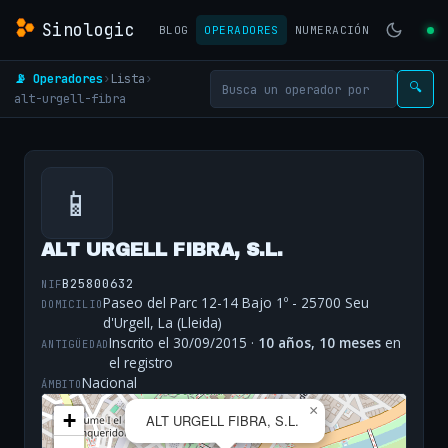
Sinologic
BLOG
OPERADORES
NUMERACIÓN
📡 Operadores
›
Lista
›
🔍
alt-urgell-fibra
📱
ALT URGELL FIBRA, S.L.
B25800632
NIF
Paseo del Parc 12-14 Bajo 1º - 25700 Seu
DOMICILIO
d'Urgell, La (Lleida)
Inscrito el 30/09/2015 ·
10 años, 10 meses
en
ANTIGÜEDAD
el registro
Nacional
ÁMBITO
×
+
ALT URGELL FIBRA, S.L.