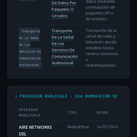
datos mediante
De Datos Por
conmutación de
Paquetes O
paquetes (IP) o
Circuitos
de circuitos.
Transporte de la
Transporte
Transporte
señal de radio y
De La Señal
De La Señal
televisión desde
De Los
De Los
estudios hasta
Servicios De
Servicios De
centros emisores
Comunicación
Comunicación
o
Audiovisual
redistribuidores.
Audiovisual
⬆️ PROVEEDOR WHOLESALE · USA NUMERACIÓN DE
OPERADOR
TIPO
DESDE
WHOLESALE
AIRE NETWORKS
Geográfica
14/02/2024
DEL