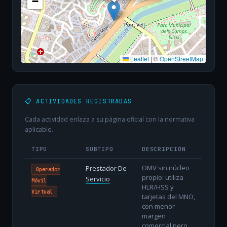
−
Leaflet
|
©
OpenStreetMap
📋 ACTIVIDADES REGISTRADAS
Cada actividad enlaza a su página oficial con la normativa
aplicable.
TIPO
SUBTIPO
DESCRIPCIÓN
OMV sin núcleo
Prestador De
Operador
propio: utiliza
Servicio
Móvil
HLR/HSS y
Virtual
tarjetas del MNO,
con menor
margen
comercial pero