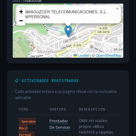
Nacional
ÁMBITO
×
+
ANMAGUZCER TELECOMUNICACIONES, S.L.
UNIPERSONAL
−
Leaflet
|
©
OpenStreetMap
📋 ACTIVIDADES REGISTRADAS
Cada actividad enlaza a su página oficial con la normativa
aplicable.
TIPO
SUBTIPO
DESCRIPCIÓN
OMV sin núcleo
Prestador
Operador
propio: utiliza
De Servicio
Móvil
HLR/HSS y tarjetas
Virtual