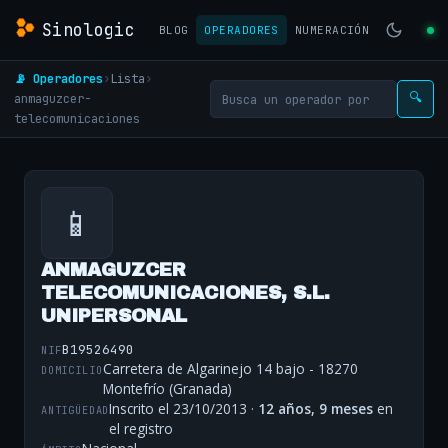
Sinologic
BLOG
OPERADORES
NUMERACIÓN
📡 Operadores
›
Lista
›
anmaguzcer-
🔍
telecomunicaciones
📱
ANMAGUZCER
TELECOMUNICACIONES, S.L.
UNIPERSONAL
B19526490
NIF
Carretera de Algarinejo 14 bajo - 18270
DOMICILIO
Montefrío (Granada)
Inscrito el 23/10/2013 ·
12 años, 9 meses
en
ANTIGÜEDAD
el registro