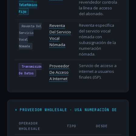
revendedor controla
Telefónico
la línea de acceso
Fijo
del abonado.
Reventa específica
Reventa
Reventa Del
del servicio vocal
Del Servicio
Servicio
nómada con
Vocal
Vocal
subasignación de la
Nómada
Nómada
numeración
nómada.
Servicio de acceso a
Proveedor
Transmisión
internet a usuarios
De Acceso
De Datos
finales (ISP).
A Internet
⬆️ PROVEEDOR WHOLESALE · USA NUMERACIÓN DE
OPERADOR
TIPO
DESDE
WHOLESALE