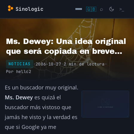
Saltar
Sinologic
🇬🇧
⌕
>_
al
contenido
→
Ms. Dewey: Una idea original
que será copiada en breve…
·
2006-10-27
·
2 min de lectura
·
NOTICIAS
Por
hellc2
Es un buscador muy original.
Ms. Dewey
es quizá el
buscador más vistoso que
jamás he visto y la verdad es
que si Google ya me