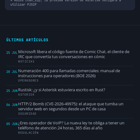
Adios chan_sip, la próxima versión de Asterisk obligará a
utilizar PJSIP
ÚLTIMOS ARTÍCULOS
Microsoft libera el código fuente de Comic Chat, el cliente de
25 JUL
IRC que convertía tus conversaciones en cómic
NOTICIAS
Numeración 400 para llamadas comerciales: manual de
20 JUL
instrucciones para operadores (BOE 2026)
OPERADORES
Rustisk: ¿y si Asterisk estuviera escrito en Rust?
25 JUN
ASTERISK
HTTP/2 Bomb (CVE-2026-49975): el ataque que tumba un
06 JUN
servidor web en segundos desde un PC de casa
SEGURIDAD
¿Eres operador de VoIP? La nueva ley te obliga a tener un
05 JUN
teléfono de atención 24 horas, 365 días al año
REGULACIÓN