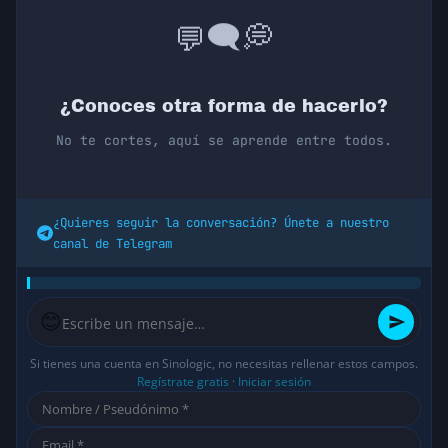
💭
🗨️
💬
¿Conoces otra forma de hacerlo?
No te cortes, aquí se aprende entre todos.
¿Quieres seguir la conversación? Únete a nuestro
canal de Telegram
😊
Si tienes una cuenta en Sinologic, no necesitas rellenar estos campos.
Regístrate gratis
·
Iniciar sesión