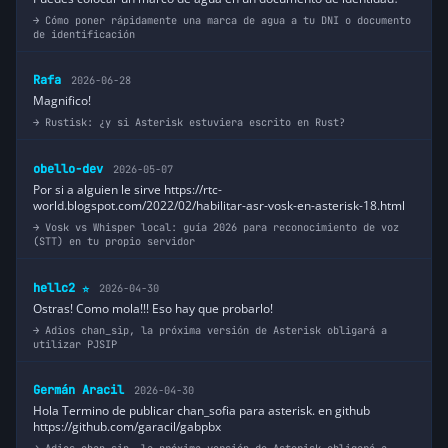
Cómo poner rápidamente una marca de agua a tu DNI o documento
de identificación
Rafa
2026-06-28
Magnifico!
Rustisk: ¿y si Asterisk estuviera escrito en Rust?
obello-dev
2026-05-07
Por si a alguien le sirve https://rtc-
world.blogspot.com/2022/02/habilitar-asr-vosk-en-asterisk-18.html
Vosk vs Whisper local: guía 2026 para reconocimiento de voz
(STT) en tu propio servidor
hellc2
2026-04-30
⭐
Ostras! Como mola!!! Eso hay que probarlo!
Adios chan_sip, la próxima versión de Asterisk obligará a
utilizar PJSIP
Germán Aracil
2026-04-30
Hola Termino de publicar chan_sofia para asterisk. en github
https://github.com/garacil/gabpbx