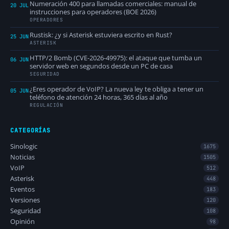
Numeración 400 para llamadas comerciales: manual de
20 JUL
instrucciones para operadores (BOE 2026)
OPERADORES
Rustisk: ¿y si Asterisk estuviera escrito en Rust?
25 JUN
ASTERISK
HTTP/2 Bomb (CVE-2026-49975): el ataque que tumba un
06 JUN
servidor web en segundos desde un PC de casa
SEGURIDAD
¿Eres operador de VoIP? La nueva ley te obliga a tener un
05 JUN
teléfono de atención 24 horas, 365 días al año
REGULACIÓN
CATEGORÍAS
Sinologic
1675
Noticias
1505
VoIP
512
Asterisk
448
Eventos
183
Versiones
120
Seguridad
108
Opinión
98