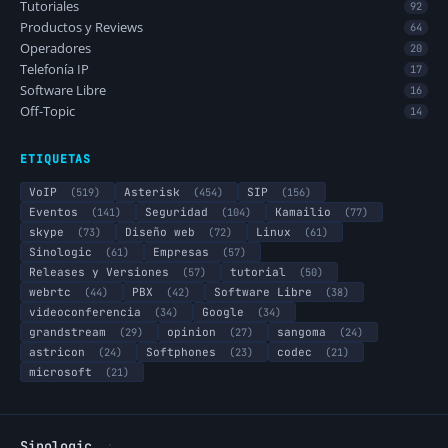
Tutoriales
92
Productos y Reviews
64
Operadores
20
Telefonía IP
17
Software Libre
16
Off-Topic
14
ETIQUETAS
VoIP
(519)
Asterisk
(454)
SIP
(156)
Eventos
(141)
Seguridad
(104)
Kamailio
(77)
skype
(73)
Diseño web
(72)
Linux
(61)
Sinologic
(61)
Empresas
(57)
Releases y Versiones
(57)
tutorial
(50)
webrtc
(44)
PBX
(42)
Software Libre
(38)
videoconferencia
(34)
Google
(34)
grandstream
(29)
opinion
(27)
sangoma
(24)
astricon
(24)
Softphones
(23)
codec
(21)
microsoft
(21)
·
Sinologic