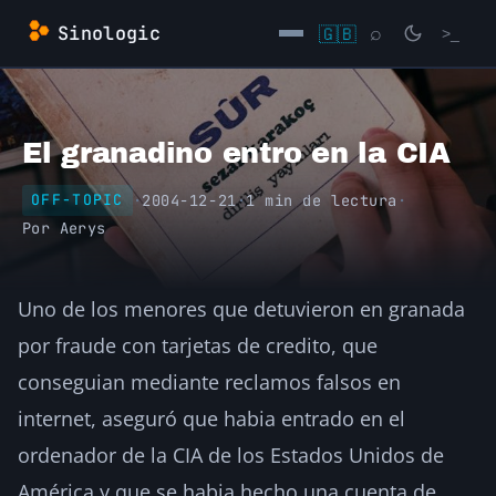
Saltar
Sinologic
🇬🇧
⌕
>_
al
contenido
→
El granadino entro en la CIA
·
2004-12-21
·
1 min de lectura
·
OFF-TOPIC
Por
Aerys
Uno de los menores que detuvieron en granada
por fraude con tarjetas de credito, que
conseguian mediante reclamos falsos en
internet, aseguró que habia entrado en el
ordenador de la CIA de los Estados Unidos de
América y que se habia hecho una cuenta de