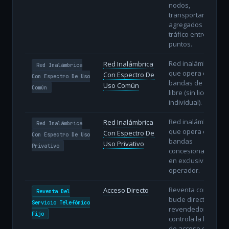
nodos,
transportando
agregados de
tráfico entre
puntos.
Red inalámbrica
Red Inalámbrica
Red Inalámbrica
que opera en
Con Espectro De
Con Espectro De Uso
bandas de uso
Uso Común
Común
libre (sin licencia
individual).
Red inalámbrica
Red Inalámbrica
Red Inalámbrica
que opera en
Con Espectro De
Con Espectro De Uso
bandas
Uso Privativo
Privativo
concesionadas
en exclusiva al
operador.
Reventa con
Acceso Directo
Reventa Del
bucle directo: el
Servicio Telefónico
revendedor
Fijo
controla la línea
de acceso del