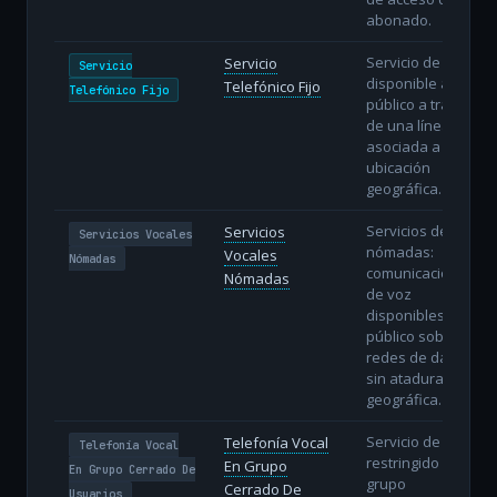
abonado.
Servicio de voz
Servicio
Servicio
disponible al
Telefónico Fijo
Telefónico Fijo
público a través
de una línea fija
asociada a una
ubicación
geográfica.
Servicios de voz
Servicios
Servicios Vocales
nómadas:
Vocales
Nómadas
comunicaciones
Nómadas
de voz
disponibles al
público sobre
redes de datos
sin atadura
geográfica.
Servicio de voz
Telefonía Vocal
Telefonía Vocal
restringido a un
En Grupo
En Grupo Cerrado De
grupo
Cerrado De
Usuarios