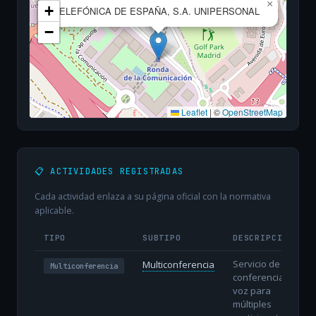
×
+
TELEFÓNICA DE ESPAÑA, S.A. UNIPERSONAL
−
Leaflet
|
©
OpenStreetMap
📋 ACTIVIDADES REGISTRADAS
Cada actividad enlaza a su página oficial con la normativa
aplicable.
TIPO
SUBTIPO
DESCRIPCIÓN
Servicio de
Multiconferencia
Multiconferencia
conferencia de
voz para
múltiples