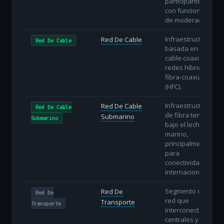
participantes
con funciones
de moderación.
Infraestructura
Red De Cable
Red De Cable
basada en
cable coaxial o
redes híbridas
fibra-coaxial
(HFC).
Infraestructura
Red De Cable
Red De Cable
de fibra tendida
Submarino
Submarino
bajo el lecho
marino,
principalmente
para
conectividad
internacional.
Segmento de
Red De
Red De
red que
Transporte
Transporte
interconecta
centrales y