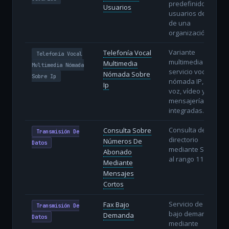
predefinido de
Usuarios
usuarios dentro
de una
organización.
Variante
Telefonía Vocal
Telefonía Vocal
multimedia del
Multimedia
Multimedia Nómada
servicio vocal
Nómada Sobre
Sobre Ip
nómada IP, con
Ip
voz, vídeo y
mensajería
integradas.
Consulta de
Consulta Sobre
Transmisión De
directorio
Números De
Datos
mediante SMS
Abonado
al rango 118AB.
Mediante
Mensajes
Cortos
Servicio de fax
Fax Bajo
Transmisión De
bajo demanda
Demanda
Datos
mediante