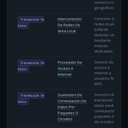
números no
geográficos.
Conexión de
Interconexión
Transmisión De
redes locales
De Redes De
Datos
(LAN) de
área Local
distintas sedes
mediante
enlaces
dedicados.
Servicio de
Proveedor De
Transmisión De
acceso a
Acceso A
Datos
internet a
Internet
usuarios finales
(ISP).
Servicios de
Suministro De
Transmisión De
transporte de
Conmutación De
Datos
datos mediante
Datos Por
conmutación de
Paquetes O
paquetes (IP) o
Circuitos
de circuitos.