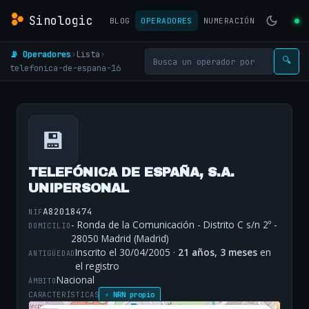
Sinologic
BLOG
OPERADORES
NUMERACIÓN
📡 Operadores
›
Lista
›
🔍
telefonica-de-espana-16
💾
TELEFÓNICA DE ESPAÑA, S.A.
UNIPERSONAL
A82018474
NIF
- Ronda de la Comunicación - Distrito C s/n 2º -
DOMICILIO
28050 Madrid (Madrid)
Inscrito el 30/04/2005 ·
21 años, 3 meses
en
ANTIGÜEDAD
el registro
Nacional
ÁMBITO
CARACTERÍSTICAS
⚡ NRN propio