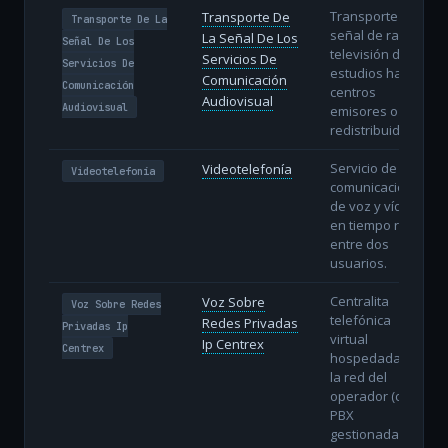
Transporte de la
Transporte De
Transporte De La
señal de radio y
La Señal De Los
Señal De Los
televisión desde
Servicios De
Servicios De
estudios hasta
Comunicación
Comunicación
centros
Audiovisual
Audiovisual
emisores o
redistribuidores.
Servicio de
Videotelefonía
Videotelefonía
comunicación
de voz y vídeo
en tiempo real
entre dos
usuarios.
Centralita
Voz Sobre
Voz Sobre Redes
telefónica
Redes Privadas
Privadas Ip
virtual
Ip Centrex
Centrex
hospedada en
la red del
operador (cloud
PBX
gestionada).