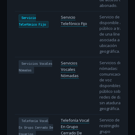
abonado.
Servicio de voz
Servicio
Servicio
disponible al
Telefónico Fijo
Telefónico Fijo
público a través
de una línea fija
asociada a una
ubicación
geográfica.
Servicios de voz
Servicios
Servicios Vocales
nómadas:
Vocales
Nómadas
comunicaciones
Nómadas
de voz
disponibles al
público sobre
redes de datos
sin atadura
geográfica.
Servicio de voz
Telefonía Vocal
Telefonía Vocal
restringido a un
En Grupo
En Grupo Cerrado De
grupo
Cerrado De
Usuarios