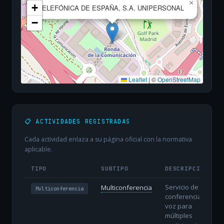
×
+
TELEFÓNICA DE ESPAÑA, S.A. UNIPERSONAL
−
Leaflet
|
©
OpenStreetMap
📋 ACTIVIDADES REGISTRADAS
Cada actividad enlaza a su página oficial con la normativa
aplicable.
TIPO
SUBTIPO
DESCRIPCIÓN
Servicio de
Multiconferencia
Multiconferencia
conferencia de
voz para
múltiples