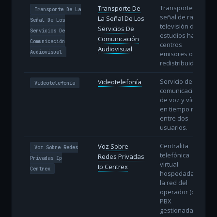
Transporte de la
Transporte De
Transporte De La
señal de radio y
La Señal De Los
Señal De Los
televisión desde
Servicios De
Servicios De
estudios hasta
Comunicación
Comunicación
centros
Audiovisual
Audiovisual
emisores o
redistribuidores.
Servicio de
Videotelefonía
Videotelefonía
comunicación
de voz y vídeo
en tiempo real
entre dos
usuarios.
Centralita
Voz Sobre
Voz Sobre Redes
telefónica
Redes Privadas
Privadas Ip
virtual
Ip Centrex
Centrex
hospedada en
la red del
operador (cloud
PBX
gestionada).