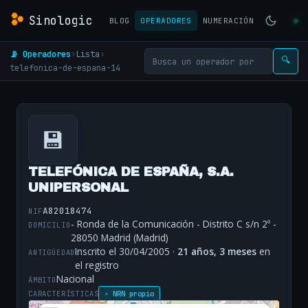
Sinologic
BLOG
OPERADORES
NUMERACIÓN
📡 Operadores
›
Lista
›
🔍
telefonica-de-espana-14
💾
TELEFÓNICA DE ESPAÑA, S.A.
UNIPERSONAL
A82018474
NIF
- Ronda de la Comunicación - Distrito C s/n 2º -
DOMICILIO
28050 Madrid (Madrid)
Inscrito el 30/04/2005 ·
21 años, 3 meses
en
ANTIGÜEDAD
el registro
Nacional
ÁMBITO
CARACTERÍSTICAS
⚡ NRN propio