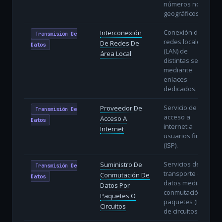
números no
geográficos.
Conexión de
Interconexión
Transmisión De
redes locales
De Redes De
Datos
(LAN) de
área Local
distintas sedes
mediante
enlaces
dedicados.
Servicio de
Proveedor De
Transmisión De
acceso a
Acceso A
Datos
internet a
Internet
usuarios finales
(ISP).
Servicios de
Suministro De
Transmisión De
transporte de
Conmutación De
Datos
datos mediante
Datos Por
conmutación de
Paquetes O
paquetes (IP) o
Circuitos
de circuitos.