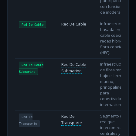
participantes
con funciones
de moderación.
Infraestructura
Red De Cable
Red De Cable
basada en
cable coaxial o
redes híbridas
fibra-coaxial
(HFC).
Infraestructura
Red De Cable
Red De Cable
de fibra tendida
Submarino
Submarino
bajo el lecho
marino,
principalmente
para
conectividad
internacional.
Segmento de
Red De
Red De
red que
Transporte
Transporte
interconecta
centrales y