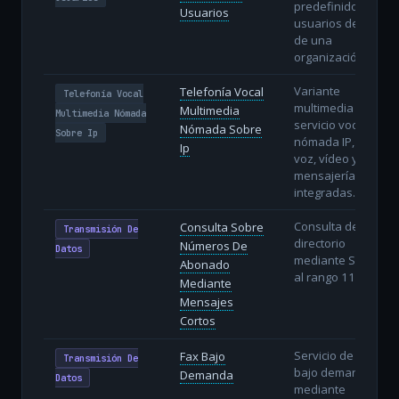
predefinido de
Usuarios
usuarios dentro
de una
organización.
Variante
Telefonía Vocal
Telefonía Vocal
multimedia del
Multimedia
Multimedia Nómada
servicio vocal
Nómada Sobre
Sobre Ip
nómada IP, con
Ip
voz, vídeo y
mensajería
integradas.
Consulta de
Consulta Sobre
Transmisión De
directorio
Números De
Datos
mediante SMS
Abonado
al rango 118AB.
Mediante
Mensajes
Cortos
Servicio de fax
Fax Bajo
Transmisión De
bajo demanda
Demanda
Datos
mediante