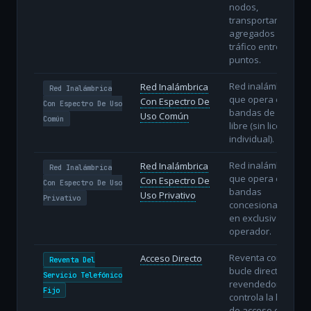
nodos,
transportando
agregados de
tráfico entre
puntos.
Red inalámbrica
Red Inalámbrica
Red Inalámbrica
que opera en
Con Espectro De
Con Espectro De Uso
bandas de uso
Uso Común
Común
libre (sin licencia
individual).
Red inalámbrica
Red Inalámbrica
Red Inalámbrica
que opera en
Con Espectro De
Con Espectro De Uso
bandas
Uso Privativo
Privativo
concesionadas
en exclusiva al
operador.
Reventa con
Acceso Directo
Reventa Del
bucle directo: el
Servicio Telefónico
revendedor
Fijo
controla la línea
de acceso del