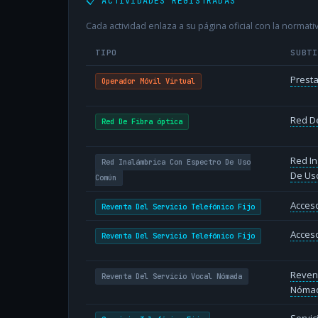
📋 ACTIVIDADES REGISTRADAS
Cada actividad enlaza a su página oficial con la normativ
TIPO
SUBT
Presta
Operador Móvil Virtual
Red De
Red De Fibra óptica
Red In
Red Inalámbrica Con Espectro De Uso
De Us
Común
Acceso
Reventa Del Servicio Telefónico Fijo
Acceso
Reventa Del Servicio Telefónico Fijo
Revent
Reventa Del Servicio Vocal Nómada
Nóma