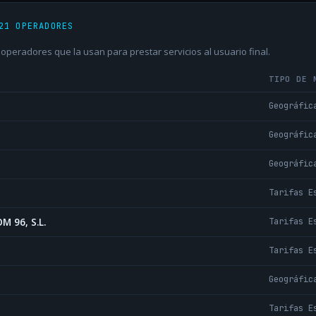
21 OPERADORES
peradores que la usan para prestar servicios al usuario final.
TIPO DE 
Geográfic
Geográfic
Geográfic
Tarifas E
 96, S.L.
Tarifas E
Tarifas E
Geográfic
Tarifas E