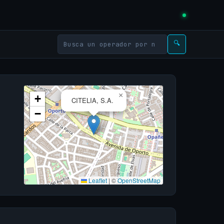
🔍
×
+
CITELIA, S.A.
−
Leaflet
|
©
OpenStreetMap