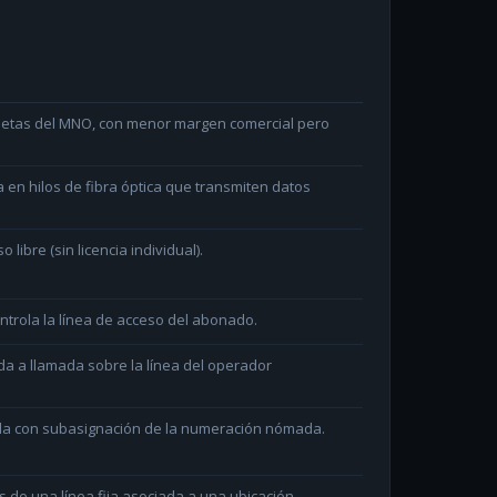
arjetas del MNO, con menor margen comercial pero
en hilos de fibra óptica que transmiten datos
ibre (sin licencia individual).
ntrola la línea de acceso del abonado.
da a llamada sobre la línea del operador
ada con subasignación de la numeración nómada.
és de una línea fija asociada a una ubicación