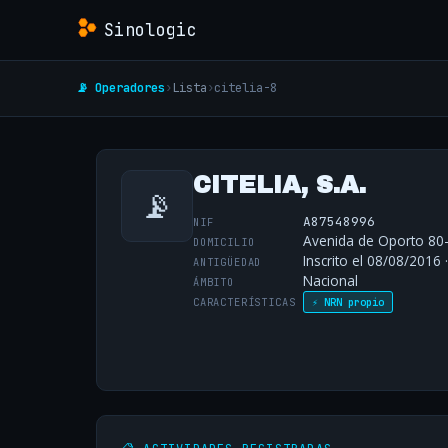
Sinologic
📡 Operadores
›
Lista
›
citelia-8
CITELIA, S.A.
📡
A87548996
NIF
Avenida de Oporto 80-
DOMICILIO
Inscrito el 08/08/2016 
ANTIGÜEDAD
Nacional
ÁMBITO
CARACTERÍSTICAS
⚡ NRN propio