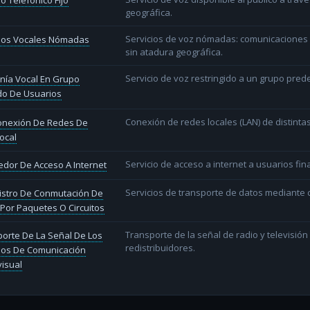
io Telefónico Fijo
geográfica.
Servicios de voz nómadas: comunicaciones d
cios Vocales Nómadas
sin atadura geográfica.
Servicio de voz restringido a un grupo pred
nía Vocal En Grupo
do De Usuarios
Conexión de redes locales (LAN) de distint
conexión De Redes De
ocal
Servicio de acceso a internet a usuarios fina
dor De Acceso A Internet
Servicios de transporte de datos mediante c
istro De Conmutación De
Por Paquetes O Circuitos
Transporte de la señal de radio y televisió
orte De La Señal De Los
redistribuidores.
ios De Comunicación
isual