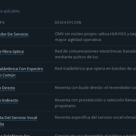
a aplicable.
IPO
DESCRIPCIÓN
OMV sin núcleo propio: utiliza HLR/HSS y t
dor De Servicio
mayor agilidad operativa.
Red de comunicaciones electrónicas basada 
 Fibra óptica
mediante pulsos de luz.
Red inalámbrica que opera en bandas de uso l
alámbrica Con Espectro
o Común
Reventa con bucle directo: el revendedor co
 Directo
Reventa con preselección o selección llama
 Indirecto
propietario.
Reventa específica del servicio vocal nóm
a Del Servicio Vocal
da
Servicio de voz disponible al público a trav