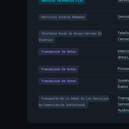
Servic
Servicio Telefónico Fijo
Servi
Servicios Vocales Nómadas
Telefo
Telefonía Vocal En Grupo Cerrado De
Cerra
Usuarios
Inter
Transmisión De Datos
área L
Provee
Transmisión De Datos
Sumin
Transmisión De Datos
Datos 
Transp
Transporte De La Señal De Los Servicios
Servic
De Comunicación Audiovisual
Audiov