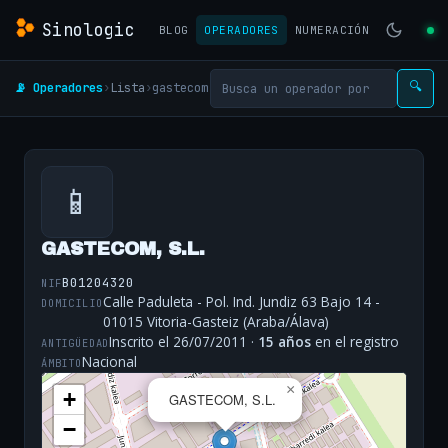
Sinologic
BLOG
OPERADORES
NUMERACIÓN
📡 Operadores
›
Lista
›
gastecom
🔍
📱
GASTECOM, S.L.
B01204320
NIF
Calle Paduleta - Pol. Ind. Jundiz 63 Bajo 14 -
DOMICILIO
01015 Vitoria-Gasteiz (Araba/Álava)
Inscrito el 26/07/2011 ·
15 años
en el registro
ANTIGÜEDAD
Nacional
ÁMBITO
×
+
GASTECOM, S.L.
−