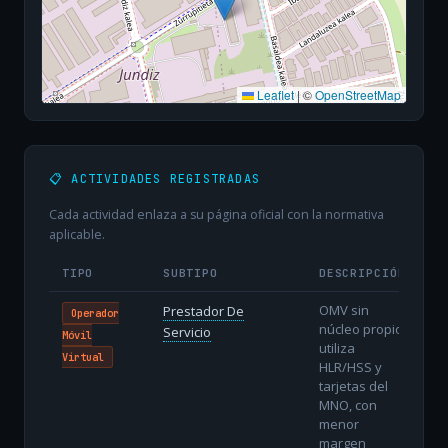
Leaflet
|
©
OpenStreetMap
📋 ACTIVIDADES REGISTRADAS
Cada actividad enlaza a su página oficial con la normativa
aplicable.
TIPO
SUBTIPO
DESCRIPCIÓN
OMV sin
Prestador De
Operador
núcleo propio:
Servicio
Móvil
utiliza
Virtual
HLR/HSS y
tarjetas del
MNO, con
menor
margen