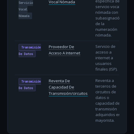
específica del
Vocal Nómada
Servicio
servicio vocal
Vocal
nómada con
Nómada
subasignación
de la
numeración
nómada.
Servicio de
Proveedor De
Transmisión
acceso a
Acceso A Internet
De Datos
internet a
usuarios
finales (ISP).
Reventa a
Reventa De
Transmisión
terceros de
Capacidad De
De Datos
circuitos de
Transmisión/circuitos
datos o
capacidad de
transmisión
adquiridos en
mayorista.