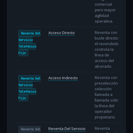
comercial
pero mayor
agilidad
operativa.
Reventa con
Acceso Directo
Reventa Del
bucle directo:
Servicio
el revendedor
Telefónico
controla la
Fijo
línea de
acceso del
abonado.
Reventa con
Acceso Indirecto
Reventa Del
preselección o
Servicio
selección
Telefónico
llamada a
Fijo
llamada sobre
la línea del
operador
propietario.
Reventa
Reventa Del Servicio
Reventa Del