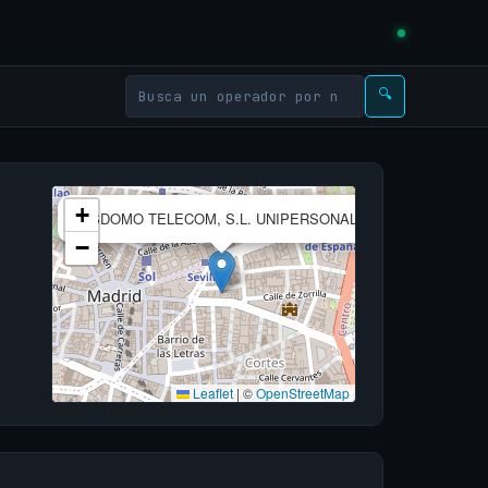
🔍
×
+
ESDOMO TELECOM, S.L. UNIPERSONAL
−
Leaflet
|
©
OpenStreetMap