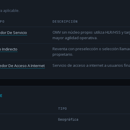
a aplicable.
IPO
DESCRIPCIÓN
OMV sin núcleo propio: utiliza HLR/HSS y t
dor De Servicio
mayor agilidad operativa.
Reventa con preselección o selección llama
 Indirecto
propietario.
Servicio de acceso a internet a usuarios fina
dor De Acceso A Internet
DE
TIPO
Geográfica