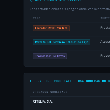
📋 ACTIVIDADES REGISTRADAS
Cada actividad enlaza a su página oficial con la normativ
TIPO
SUBT
Presta
Operador Móvil Virtual
Acceso
Reventa Del Servicio Telefónico Fijo
Provee
Transmisión De Datos
⬆️ PROVEEDOR WHOLESALE · USA NUMERACIÓN 
OPERADOR WHOLESALE
CITELIA, S.A.