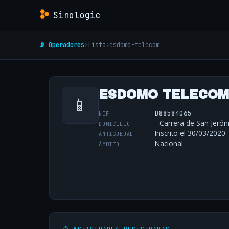
Sinologic
📡 Operadores
›
Lista
›
esdomo-telecom
ESDOMO TELECOM,
📱
B88584065
NIF
- Carrera de San Jeró
DOMICILIO
Inscrito el 30/03/2020 
ANTIGÜEDAD
Nacional
ÁMBITO