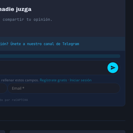
nadie juzga
n compartir tu opinión.
ión? Únete a nuestro canal de Telegram
s rellenar estos campos.
Regístrate gratis
·
Iniciar sesión