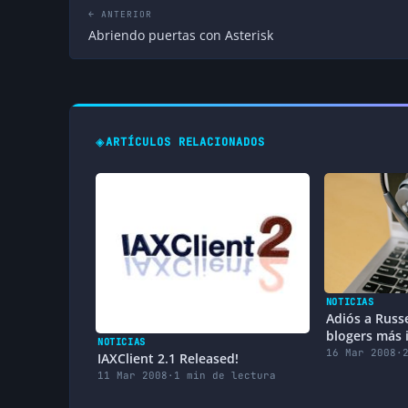
← ANTERIOR
Abriendo puertas con Asterisk
◈
ARTÍCULOS RELACIONADOS
NOTICIAS
Adiós a Russe
blogers más 
NOTICIAS
VoIP
16 Mar 2008
·
IAXClient 2.1 Released!
11 Mar 2008
·
1 min de lectura