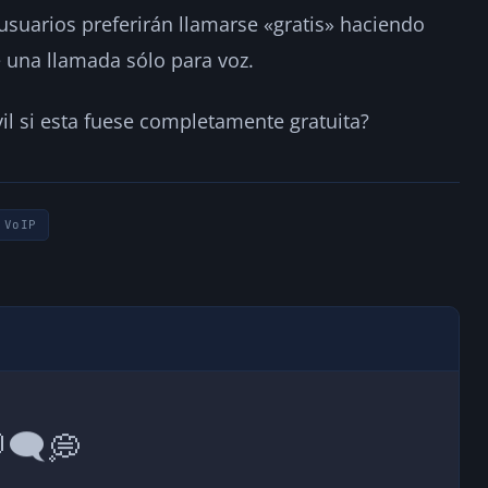
 usuarios preferirán llamarse «gratis» haciendo
 una llamada sólo para voz.
vil si esta fuese completamente gratuita?
VoIP
💭
🗨️
