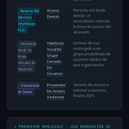
Reventa con bucle
Acceso
Reventa Del
directo: el
Directo
Servicio
revendedor controla
Telefónico
la línea de acceso del
Fijo
abonado.
Servicio de voz
Telefonía
Telefonía
restringido a un
Vocal En
Vocal En
grupo predefinido de
Grupo
Grupo
usuarios dentro de
Cerrado
Cerrado De
una organización.
De
Usuarios
Usuarios
Servicio de acceso a
Proveedor
Transmisión
internet a usuarios
De Acceso
De Datos
finales (ISP).
A Internet
⬆️ PROVEEDOR WHOLESALE · USA NUMERACIÓN DE