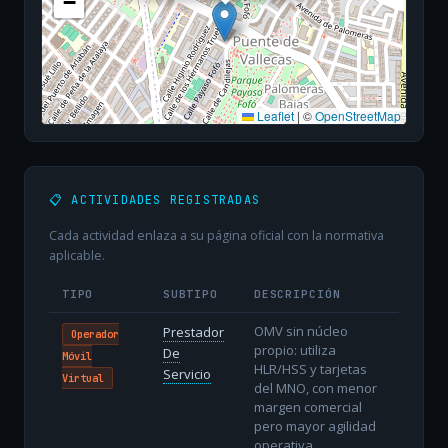
−
Leaflet
|
©
OpenStreetMap
📋 ACTIVIDADES REGISTRADAS
Cada actividad enlaza a su página oficial con la normativa
aplicable.
TIPO
SUBTIPO
DESCRIPCIÓN
OMV sin núcleo
Prestador
Operador
propio: utiliza
De
Móvil
HLR/HSS y tarjetas
Servicio
Virtual
del MNO, con menor
margen comercial
pero mayor agilidad
operativa.