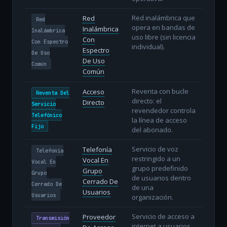
Red inalámbrica que
Red
Red
opera en bandas de
Inalámbrica
Inalámbrica
uso libre (sin licencia
Con
Con Espectro
individual).
Espectro
De Uso
De Uso
Común
Común
Reventa con bucle
Acceso
Reventa Del
directo: el
Directo
Servicio
revendedor controla
Telefónico
la línea de acceso
Fijo
del abonado.
Servicio de voz
Telefonía
Telefonía
restringido a un
Vocal En
Vocal En
grupo predefinido
Grupo
Grupo
de usuarios dentro
Cerrado De
Cerrado De
de una
Usuarios
Usuarios
organización.
Servicio de acceso a
Proveedor
Transmisión
internet a usuarios