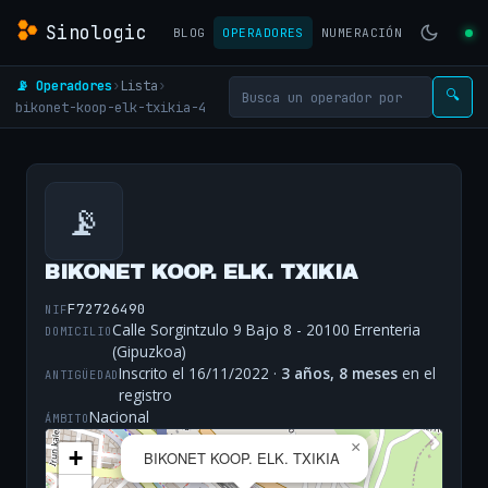
Sinologic
BLOG
OPERADORES
NUMERACIÓN
📡 Operadores
›
Lista
›
🔍
bikonet-koop-elk-txikia-4
📡
BIKONET KOOP. ELK. TXIKIA
F72726490
NIF
Calle Sorgintzulo 9 Bajo 8 - 20100 Errenteria
DOMICILIO
(Gipuzkoa)
Inscrito el 16/11/2022 ·
3 años, 8 meses
en el
ANTIGÜEDAD
registro
Nacional
ÁMBITO
×
+
BIKONET KOOP. ELK. TXIKIA