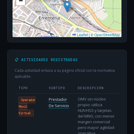
−
Leaflet
|
©
OpenStreetMap
📋 ACTIVIDADES REGISTRADAS
Cada actividad enlaza a su página oficial con la normativa
aplicable.
TIPO
SUBTIPO
DESCRIPCIÓN
OMV sin núcleo
Prestador
Operador
propio: utiliza
De Servicio
Móvil
HLR/HSS y tarjetas
Virtual
del MNO, con menor
margen comercial
pero mayor agilidad
operativa.