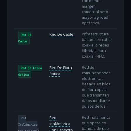
con menor
margen
comercial pero
mayor agilidad
operativa.
Infraestructura
Red De Cable
Red De
basada en cable
Cable
coaxial o redes
híbridas fibra-
coaxial (HFC).
Red de
Red De Fibra
Red De Fibra
comunicaciones
óptica
óptica
electrónicas
basada en hilos
de fibra óptica
que transmiten
datos mediante
pulsos de luz.
Red inalámbrica
Red
Red
que opera en
Inalámbrica
Inalámbrica
bandas de uso
Con Espectro
Con Espectro