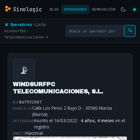
Sinologic
BLOG
OPERADORES
NUMERACIÓN
📡 Operadores
›
Lista
›
windsurfpc-
🔍
telecomunicaciones-4
📡
WINDSURFPC
TELECOMUNICACIONES, S.L.
B67932087
NIF
Calle Los Pinos 2 Bajo D - 30580 Murcia
DOMICILIO
(Murcia)
Inscrito el 16/03/2022 ·
4 años, 4 meses
en el
ANTIGÜEDAD
registro
Nacional
ÁMBITO