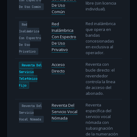
libre (sin licencia
De Uso
De Uso Común
individual).
Común
Red inalámbrica
Red
Red
que opera en
Inalámbrica
Inalámbrica
bandas
Con Espectro
Con Espectro
concesionadas
De Uso
De Uso
en exclusiva al
Privativo
Privativo
operador.
Reventa con
Acceso
Reventa Del
bucle directo: el
Directo
Servicio
revendedor
Telefónico
controla la línea
Fijo
de acceso del
abonado.
Reventa
Reventa Del
Reventa Del
específica del
Servicio Vocal
Servicio
servicio vocal
Nómada
Vocal Nómada
nómada con
subasignación
de la numeración