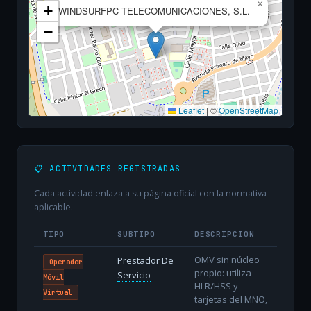
×
+
WINDSURFPC TELECOMUNICACIONES, S.L.
−
Leaflet
|
©
OpenStreetMap
📋 ACTIVIDADES REGISTRADAS
Cada actividad enlaza a su página oficial con la normativa
aplicable.
TIPO
SUBTIPO
DESCRIPCIÓN
OMV sin núcleo
Prestador De
Operador
propio: utiliza
Servicio
Móvil
HLR/HSS y
Virtual
tarjetas del MNO,