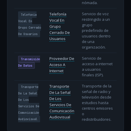
nómada.
Servicio de voz
Telefonía
Telefonía
restringido a un
Vocal En
Vocal En
grupo
Grupo
Grupo Cerrado
predefinido de
Cerrado De
De Usuarios
usuarios dentro
Usuarios
de una
organización.
Servicio de
Proveedor De
Transmisión
acceso a internet
Acceso A
De Datos
a usuarios
Internet
finales (ISP).
Transporte de la
Transporte
Transporte
señal de radio y
De La Señal
De La Señal
televisión desde
De Los
De Los
estudios hasta
Servicios De
Servicios De
centros emisores
Comunicación
Comunicación
o
Audiovisual
redistribuidores.
Audiovisual