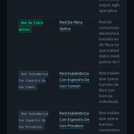
mayor agilidad
operativa.
Red de
Red De Fibra
Red De Fibra
comunicaciones
óptica
óptica
electrónicas
basada en hilos
de fibra óptica
que transmiten
datos mediante
pulsos de luz.
Red inalámbrica
Red Inalámbrica
Red Inalámbrica
que opera en
Con Espectro De
Con Espectro De
bandas de uso
Uso Común
Uso Común
libre (sin
licencia
individual).
Red inalámbrica
Red Inalámbrica
Red Inalámbrica
que opera en
Con Espectro De
Con Espectro De
bandas
Uso Privativo
Uso Privativo
concesionadas