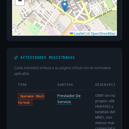
−
Leaflet
|
©
OpenStreetMap
📋 ACTIVIDADES REGISTRADAS
Cada actividad enlaza a su página oficial con la normativa
aplicable.
TIPO
SUBTIPO
DESCRIPCIÓN
OMV sin núcleo
Prestador De
Operador Móvil
propio: utiliza
Servicio
Virtual
HLR/HSS y
tarjetas del
MNO, con
menor margen
comercial pero