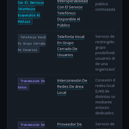
Interoperabilidad
Con El Servicio
pública
Con El Servicio
conmutada.
Telefónico
Telefónico
Disponible Al
Disponible Al
Público
Público
Servicio de voz
Telefonía Vocal
Telefonía Vocal
restringido a un
En Grupo
En Grupo Cerrado
grupo
Cerrado De
De Usuarios
predefinido de
Usuarios
usuarios dentro
de una
organización.
Conexión de
Interconexión De
Transmisión De
redes locales
Redes De área
Datos
(LAN) de
Local
distintas sedes
mediante
enlaces
dedicados.
Servicio de
Proveedor De
Transmisión De