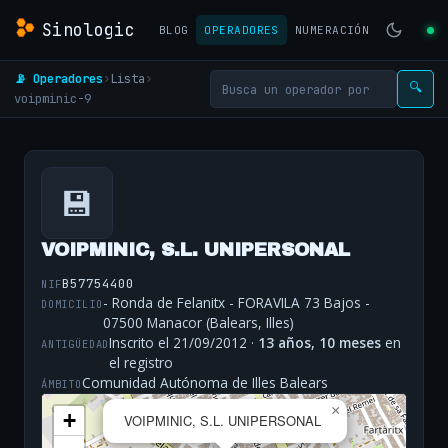
Sinologic
BLOG
OPERADORES
NUMERACIÓN
📡 Operadores
›
Lista
›
🔍
voipminic-9
💾
VOIPMINIC, S.L. UNIPERSONAL
B57754400
NIF
- Ronda de Felanitx - FORAVILA 73 Bajos -
DOMICILIO
07500 Manacor (Balears, Illes)
Inscrito el 21/09/2012 ·
13 años, 10 meses
en
ANTIGÜEDAD
el registro
Comunidad Autónoma de Illes Balears
ÁMBITO
×
+
VOIPMINIC, S.L. UNIPERSONAL