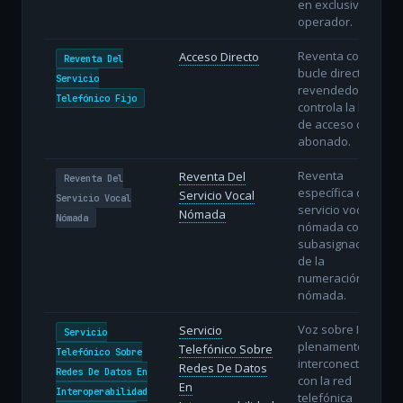
en exclusiva al
operador.
Reventa con
Acceso Directo
Reventa Del
bucle directo: el
Servicio
revendedor
Telefónico Fijo
controla la línea
de acceso del
abonado.
Reventa
Reventa Del
Reventa Del
específica del
Servicio Vocal
Servicio Vocal
servicio vocal
Nómada
Nómada
nómada con
subasignación
de la
numeración
nómada.
Voz sobre IP
Servicio
Servicio
plenamente
Telefónico Sobre
Telefónico Sobre
interconectada
Redes De Datos
Redes De Datos En
con la red
En
Interoperabilidad
telefónica