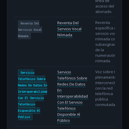
línea de
acceso del
abonado.
Reventa
Reventa Del
Reventa Del
específica del
Servicio Vocal
Servicio Vocal
servicio vocal
Nómada
Nómada
nómada con
subasignación
de la
numeración
nómada.
Voz sobre IP
Servicio
Servicio
plenamente
Telefónico Sobre
Telefónico Sobre
interconectada
Redes De Datos
Redes De Datos En
con la red
En
Interoperabilidad
telefónica
Interoperabilidad
Con El Servicio
pública
Con El Servicio
conmutada.
Telefónico
Telefónico
Disponible Al
Disponible Al
Público
Público