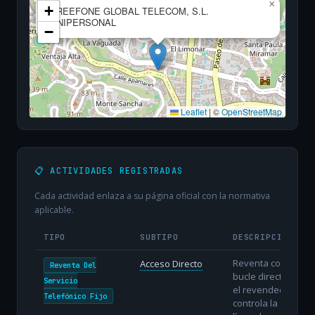
×
+
TREEFONE GLOBAL TELECOM, S.L.
UNIPERSONAL
−
Leaflet
|
©
OpenStreetMap
📋 ACTIVIDADES REGISTRADAS
Cada actividad enlaza a su página oficial con la normativa
aplicable.
TIPO
SUBTIPO
DESCRIPCIÓN
Reventa con
Acceso Directo
Reventa Del
bucle directo:
Servicio
el revendedor
Telefónico Fijo
controla la