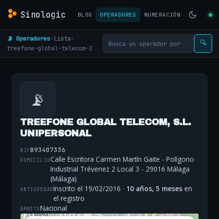
Sinologic
BLOG
OPERADORES
NUMERACIÓN
📡 Operadores
›
Lista
›
🔍
treefone-global-telecom-2
📡
TREEFONE GLOBAL TELECOM, S.L.
UNIPERSONAL
B93407336
NIF
Calle Escritora Carmen Martín Gaite - Polígono
DOMICILIO
Industrial Trévenez 2 Local 3 - 29016 Málaga
(Málaga)
Inscrito el 19/02/2016 ·
10 años, 5 meses
en
ANTIGÜEDAD
el registro
Nacional
ÁMBITO