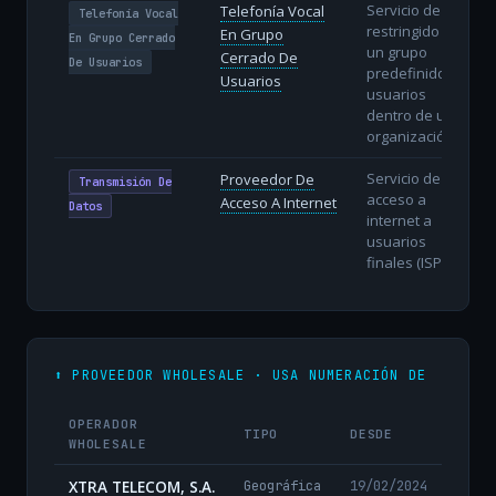
Servicio de voz
Telefonía Vocal
Telefonía Vocal
restringido a
En Grupo
En Grupo Cerrado
un grupo
Cerrado De
De Usuarios
predefinido de
Usuarios
usuarios
dentro de una
organización.
Servicio de
Proveedor De
Transmisión De
acceso a
Acceso A Internet
Datos
internet a
usuarios
finales (ISP).
⬆️ PROVEEDOR WHOLESALE · USA NUMERACIÓN DE
OPERADOR
TIPO
DESDE
WHOLESALE
XTRA TELECOM, S.A.
Geográfica
19/02/2024