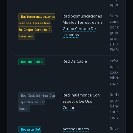
operativa.
Servicios de
Radiocomunicaciones
Radiocomunicaciones
comunicació
Móviles Terrestres En
Móviles Terrestres
por radio pa
Grupo Cerrado De
En Grupo Cerrado De
grupos
Usuarios
Usuarios
profesional
(TETRA, DMR,
PMR).
Infraestruct
Red De Cable
Red De Cable
basada en c
coaxial o re
híbridas fibr
coaxial (HFC)
Red inalámb
Red Inalámbrica Con
Red Inalámbrica Con
que opera e
Espectro De Uso
Espectro De Uso
bandas de u
Común
Común
libre (sin lic
individual).
Reventa con
Acceso Directo
Reventa Del