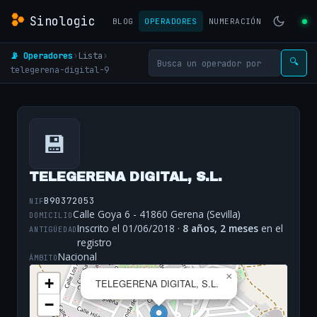
Sinologic
BLOG
OPERADORES
NUMERACIÓN
📡 Operadores
›
Lista
›
🔍
telegerena-digital-9
💾
TELEGERENA DIGITAL, S.L.
B90372053
NIF
Calle Goya 6 - 41860 Gerena (Sevilla)
DOMICILIO
Inscrito el 01/06/2018 ·
8 años, 2 meses
en el
ANTIGÜEDAD
registro
Nacional
ÁMBITO
×
+
TELEGERENA DIGITAL, S.L.
−