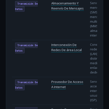
Servicios de
Almacenamiento Y
Transmisión De
mensajes co
Reenvío De Mensajes
Datos
(SMS) y
mensajería
multimedia
(MMS) con
almacenami
intermedio.
Conexión de
Interconexión De
Transmisión De
redes locale
Redes De área Local
Datos
(LAN) de
distintas se
mediante
enlaces
dedicados.
Servicio de
Proveedor De Acceso
Transmisión De
acceso a
A Internet
Datos
internet a
usuarios fin
(ISP).