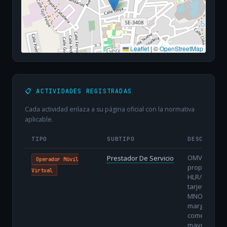
Leaflet
|
©
OpenStreetMap
📋 ACTIVIDADES REGISTRADAS
Cada actividad enlaza a su página oficial con la normativa
aplicable.
TIPO
SUBTIPO
DESCRIPCI
OMV sin núc
Prestador De Servicio
Operador Móvil
propio: utiliz
Virtual
HLR/HSS y
tarjetas del
MNO, con m
margen
comercial pe
mayor agilid