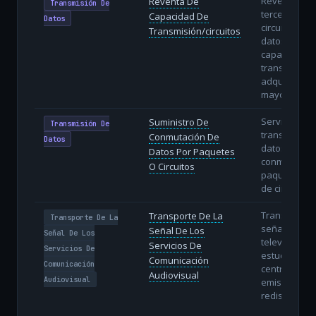
Reventa a
Reventa De
Transmisión De
terceros de
Capacidad De
Datos
circuitos de
Transmisión/circuitos
datos o
capacidad d
transmisión
adquiridos 
mayorista.
Servicios de
Suministro De
Transmisión De
transporte d
Conmutación De
Datos
datos media
Datos Por Paquetes
conmutación
O Circuitos
paquetes (IP
de circuitos.
Transporte d
Transporte De La
Transporte De La
señal de rad
Señal De Los
Señal De Los
televisión d
Servicios De
Servicios De
estudios has
Comunicación
Comunicación
centros
Audiovisual
Audiovisual
emisores o
redistribuido