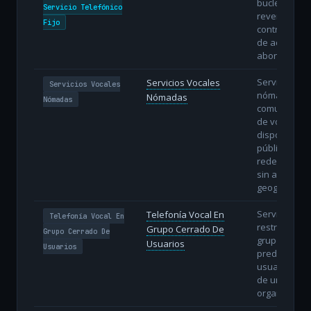
bucle directo
Servicio Telefónico
revendedor
Fijo
controla la l
de acceso de
abonado.
Servicios de
Servicios Vocales
Servicios Vocales
nómadas:
Nómadas
Nómadas
comunicacio
de voz
disponibles 
público sobr
redes de da
sin atadura
geográfica.
Servicio de 
Telefonía Vocal En
Telefonía Vocal En
restringido a
Grupo Cerrado De
Grupo Cerrado De
grupo
Usuarios
Usuarios
predefinido 
usuarios de
de una
organización