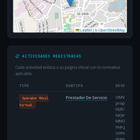
Leaflet
|
©
OpenStreetMap
📋 ACTIVIDADES REGISTRADAS
Cada actividad enlaza a su página oficial con la normativa
aplicable.
TIPO
SUBTIPO
DESCRIPCI
OMV sin núc
Prestador De Servicio
Operador Móvil
propio: utiliz
Virtual
HLR/HSS y
tarjetas del
MNO, con m
margen
comercial pe
mayor agilid