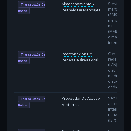
Servicios de
Almacenamiento Y
Transmisión De
mensajes co
Reenvío De Mensajes
Datos
(SMS) y
mensajería
multimedia
(MMS) con
almacenami
intermedio.
Conexión de
Interconexión De
Transmisión De
redes locale
Redes De área Local
Datos
(LAN) de
distintas se
mediante
enlaces
dedicados.
Servicio de
Proveedor De Acceso
Transmisión De
acceso a
A Internet
Datos
internet a
usuarios fin
(ISP).