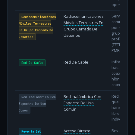
operativa.
Servicios de
Radiocomunicaciones
Radiocomunicaciones
comunicació
Móviles Terrestres En
Móviles Terrestres
por radio pa
Grupo Cerrado De
En Grupo Cerrado De
grupos
Usuarios
Usuarios
profesional
(TETRA, DMR,
PMR).
Infraestruct
Red De Cable
Red De Cable
basada en c
coaxial o re
híbridas fibr
coaxial (HFC)
Red inalámb
Red Inalámbrica Con
Red Inalámbrica Con
que opera e
Espectro De Uso
Espectro De Uso
bandas de u
Común
Común
libre (sin lic
individual).
Reventa con
Acceso Directo
Reventa Del