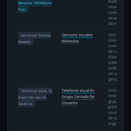
bucle directo
Servicio Telefónico
revendedor
Fijo
controla la l
de acceso de
abonado.
Servicios de
Servicios Vocales
Servicios Vocales
nómadas:
Nómadas
Nómadas
comunicacio
de voz
disponibles 
público sobr
redes de da
sin atadura
geográfica.
Servicio de 
Telefonía Vocal En
Telefonía Vocal En
restringido a
Grupo Cerrado De
Grupo Cerrado De
grupo
Usuarios
Usuarios
predefinido 
usuarios de
de una
organización