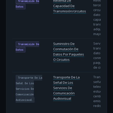
Reventa a
Reventa De
Transmisión De
terceros de
Capacidad De
Datos
circuitos de
Transmisión/circuitos
datos o
capacidad d
transmisión
adquiridos 
mayorista.
Servicios de
Suministro De
Transmisión De
transporte d
Conmutación De
Datos
datos media
Datos Por Paquetes
conmutación
O Circuitos
paquetes (IP
de circuitos.
Transporte d
Transporte De La
Transporte De La
señal de rad
Señal De Los
Señal De Los
televisión d
Servicios De
Servicios De
estudios has
Comunicación
Comunicación
centros
Audiovisual
Audiovisual
emisores o
redistribuido