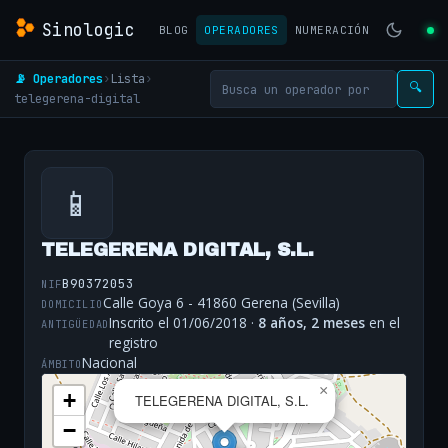
Sinologic
BLOG
OPERADORES
NUMERACIÓN
📡 Operadores
›
Lista
›
🔍
telegerena-digital
📱
TELEGERENA DIGITAL, S.L.
B90372053
NIF
Calle Goya 6 - 41860 Gerena (Sevilla)
DOMICILIO
Inscrito el 01/06/2018 ·
8 años, 2 meses
en el
ANTIGÜEDAD
registro
Nacional
ÁMBITO
×
+
TELEGERENA DIGITAL, S.L.
−