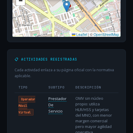
−
Leaflet
|
©
OpenStreetMap
📋 ACTIVIDADES REGISTRADAS
Cada actividad enlaza a su página oficial con la normativa
aplicable.
TIPO
SUBTIPO
DESCRIPCIÓN
OMV sin núcleo
Prestador
Operador
propio: utiliza
De
Móvil
HLR/HSS y tarjetas
Servicio
Virtual
del MNO, con menor
margen comercial
pero mayor agilidad
operativa.