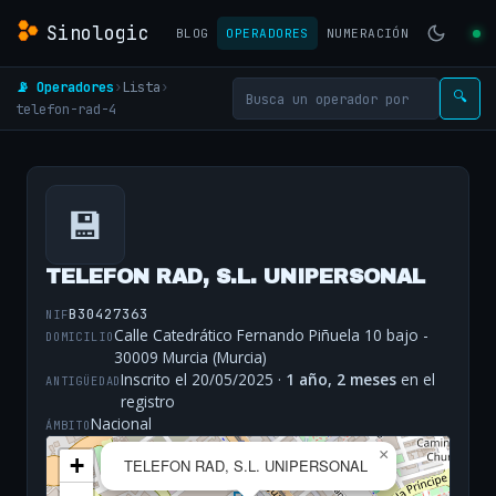
Sinologic
BLOG
OPERADORES
NUMERACIÓN
📡 Operadores
›
Lista
›
🔍
telefon-rad-4
💾
TELEFON RAD, S.L. UNIPERSONAL
B30427363
NIF
Calle Catedrático Fernando Piñuela 10 bajo -
DOMICILIO
30009 Murcia (Murcia)
Inscrito el 20/05/2025 ·
1 año, 2 meses
en el
ANTIGÜEDAD
registro
Nacional
ÁMBITO
×
+
TELEFON RAD, S.L. UNIPERSONAL