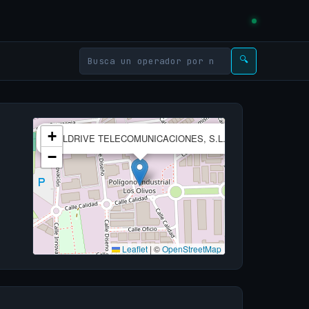
🔍
×
+
TELDRIVE TELECOMUNICACIONES, S.L.
−
Leaflet
|
©
OpenStreetMap