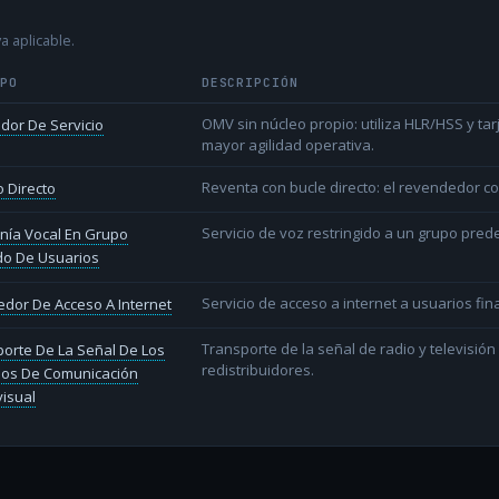
a aplicable.
IPO
DESCRIPCIÓN
OMV sin núcleo propio: utiliza HLR/HSS y t
dor De Servicio
mayor agilidad operativa.
Reventa con bucle directo: el revendedor co
 Directo
Servicio de voz restringido a un grupo pred
nía Vocal En Grupo
do De Usuarios
Servicio de acceso a internet a usuarios fina
dor De Acceso A Internet
Transporte de la señal de radio y televisió
orte De La Señal De Los
redistribuidores.
ios De Comunicación
isual