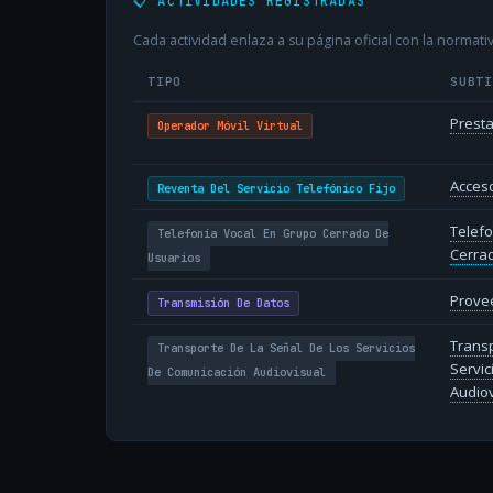
📋 ACTIVIDADES REGISTRADAS
Cada actividad enlaza a su página oficial con la normativ
TIPO
SUBT
Presta
Operador Móvil Virtual
Acceso
Reventa Del Servicio Telefónico Fijo
Telefo
Telefonía Vocal En Grupo Cerrado De
Cerra
Usuarios
Provee
Transmisión De Datos
Transp
Transporte De La Señal De Los Servicios
Servic
De Comunicación Audiovisual
Audiov