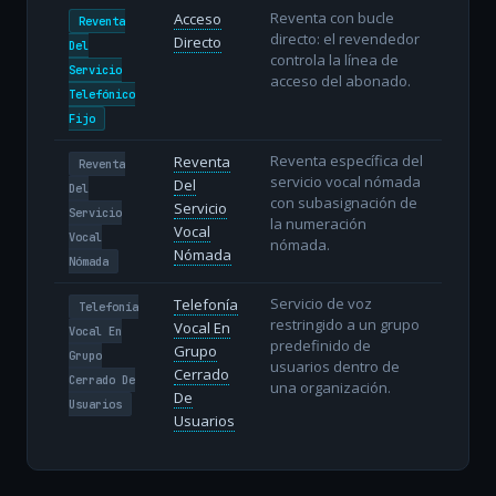
Reventa con bucle
Acceso
Reventa
directo: el revendedor
Directo
Del
controla la línea de
Servicio
acceso del abonado.
Telefónico
Fijo
Reventa específica del
Reventa
Reventa
servicio vocal nómada
Del
Del
con subasignación de
Servicio
Servicio
la numeración
Vocal
Vocal
nómada.
Nómada
Nómada
Servicio de voz
Telefonía
Telefonía
restringido a un grupo
Vocal En
Vocal En
predefinido de
Grupo
Grupo
usuarios dentro de
Cerrado
Cerrado De
una organización.
De
Usuarios
Usuarios