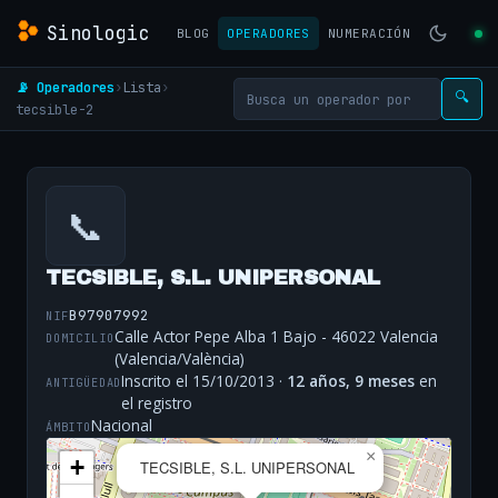
Sinologic
BLOG
OPERADORES
NUMERACIÓN
📡 Operadores
›
Lista
›
🔍
tecsible-2
📞
TECSIBLE, S.L. UNIPERSONAL
B97907992
NIF
Calle Actor Pepe Alba 1 Bajo - 46022 Valencia
DOMICILIO
(Valencia/València)
Inscrito el 15/10/2013 ·
12 años, 9 meses
en
ANTIGÜEDAD
el registro
Nacional
ÁMBITO
×
+
TECSIBLE, S.L. UNIPERSONAL