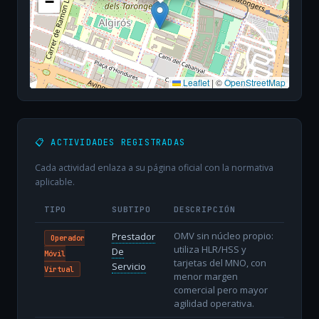
−
Leaflet
|
©
OpenStreetMap
📋 ACTIVIDADES REGISTRADAS
Cada actividad enlaza a su página oficial con la normativa
aplicable.
TIPO
SUBTIPO
DESCRIPCIÓN
OMV sin núcleo propio:
Prestador
Operador
utiliza HLR/HSS y
De
Móvil
tarjetas del MNO, con
Servicio
Virtual
menor margen
comercial pero mayor
agilidad operativa.