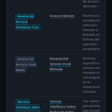
de acceso del
abonado.
Reventa con
Acceso Indirecto
Reventa Del
preselección o
Servicio
selección
Telefónico Fijo
llamada a
llamada sobre
la línea del
operador
propietario.
Reventa
Reventa Del
Reventa Del
específica del
Servicio Vocal
Servicio Vocal
servicio vocal
Nómada
Nómada
nómada con
subasignación
de la
numeración
nómada.
Voz sobre IP
Servicio
Servicio
plenamente
Telefónico Sobre
Telefónico Sobre
interconectada
Redes De Datos