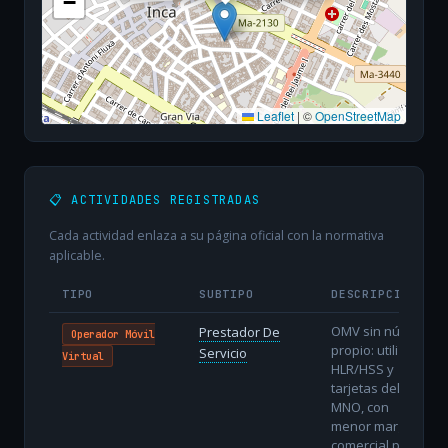
−
Leaflet
|
©
OpenStreetMap
📋 ACTIVIDADES REGISTRADAS
Cada actividad enlaza a su página oficial con la normativa
aplicable.
TIPO
SUBTIPO
DESCRIPCIÓN
OMV sin núcleo
Prestador De
Operador Móvil
propio: utiliza
Servicio
Virtual
HLR/HSS y
tarjetas del
MNO, con
menor margen
comercial pero