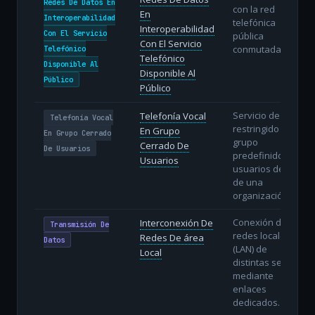
Redes De Datos En
con la red
En
Interoperabilidad
telefónica
Interoperabilidad
Con El Servicio
pública
Con El Servicio
conmutada.
Telefónico
Telefónico
Disponible Al
Disponible Al
Público
Público
Servicio de voz
Telefonía Vocal
Telefonía Vocal
restringido a un
En Grupo
En Grupo Cerrado
grupo
Cerrado De
De Usuarios
predefinido de
Usuarios
usuarios dentro
de una
organización.
Conexión de
Interconexión De
Transmisión De
redes locales
Redes De área
Datos
(LAN) de
Local
distintas sedes
mediante
enlaces
dedicados.