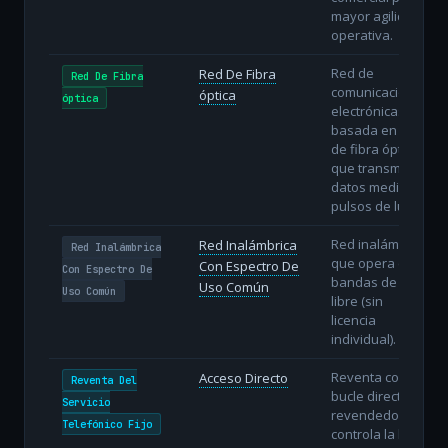
mayor agilidad
operativa.
Red de
Red De Fibra
Red De Fibra
comunicaciones
óptica
óptica
electrónicas
basada en hilos
de fibra óptica
que transmiten
datos mediante
pulsos de luz.
Red inalámbrica
Red Inalámbrica
Red Inalámbrica
que opera en
Con Espectro De
Con Espectro De
bandas de uso
Uso Común
Uso Común
libre (sin
licencia
individual).
Reventa con
Acceso Directo
Reventa Del
bucle directo: el
Servicio
revendedor
Telefónico Fijo
controla la línea