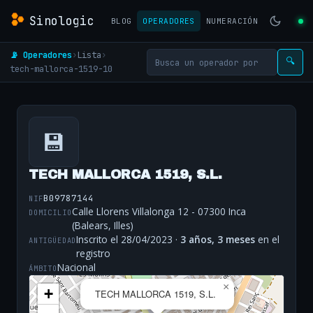
Sinologic
BLOG
OPERADORES
NUMERACIÓN
📡 Operadores
›
Lista
›
🔍
tech-mallorca-1519-10
💾
TECH MALLORCA 1519, S.L.
B09787144
NIF
Calle Llorens Villalonga 12 - 07300 Inca
DOMICILIO
(Balears, Illes)
Inscrito el 28/04/2023 ·
3 años, 3 meses
en el
ANTIGÜEDAD
registro
Nacional
ÁMBITO
×
+
TECH MALLORCA 1519, S.L.