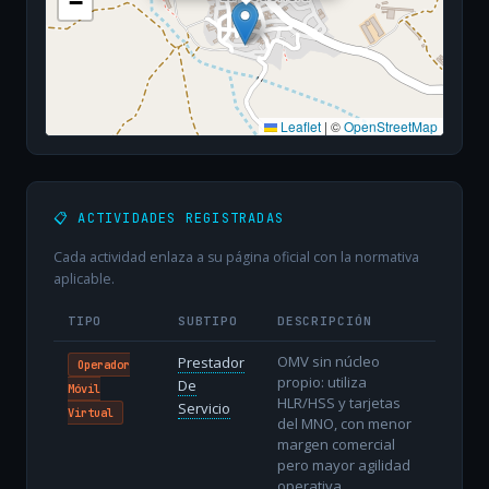
−
Leaflet
|
©
OpenStreetMap
📋 ACTIVIDADES REGISTRADAS
Cada actividad enlaza a su página oficial con la normativa
aplicable.
TIPO
SUBTIPO
DESCRIPCIÓN
OMV sin núcleo
Prestador
Operador
propio: utiliza
De
Móvil
HLR/HSS y tarjetas
Servicio
Virtual
del MNO, con menor
margen comercial
pero mayor agilidad
operativa.