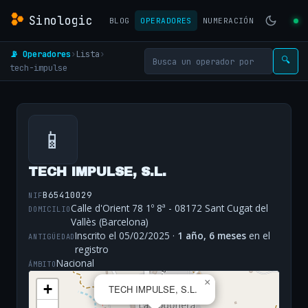
Sinologic
BLOG
OPERADORES
NUMERACIÓN
📡 Operadores
›
Lista
›
🔍
tech-impulse
📱
TECH IMPULSE, S.L.
B65410029
NIF
Calle d'Orient 78 1º 8ª - 08172 Sant Cugat del
DOMICILIO
Vallès (Barcelona)
Inscrito el 05/02/2025 ·
1 año, 6 meses
en el
ANTIGÜEDAD
registro
Nacional
ÁMBITO
×
+
TECH IMPULSE, S.L.