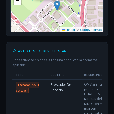
−
Leaflet
|
©
OpenStreetMap
📋 ACTIVIDADES REGISTRADAS
Cada actividad enlaza a su página oficial con la normativa
aplicable.
TIPO
SUBTIPO
DESCRIPCIÓN
OMV sin núcleo
Prestador De
Operador Móvil
propio: utiliza
Servicio
Virtual
HLR/HSS y
tarjetas del
MNO, con menor
margen
comercial pero