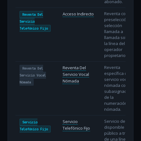
abonado.
Reventa con
Acceso Indirecto
Reventa Del
preselección o
Servicio
selección
Telefónico Fijo
llamada a
llamada sobre
la línea del
operador
propietario.
Reventa
Reventa Del
Reventa Del
específica del
Servicio Vocal
Servicio Vocal
servicio vocal
Nómada
Nómada
nómada con
subasignación
de la
numeración
nómada.
Servicio de voz
Servicio
Servicio
disponible al
Telefónico Fijo
Telefónico Fijo
público a través
de una línea fija