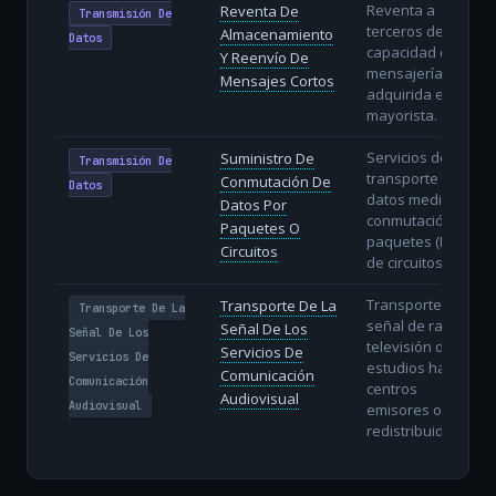
Reventa a
Reventa De
Transmisión De
terceros de
Almacenamiento
Datos
capacidad de
Y Reenvío De
mensajería SMS
Mensajes Cortos
adquirida en
mayorista.
Servicios de
Suministro De
Transmisión De
transporte de
Conmutación De
Datos
datos mediante
Datos Por
conmutación de
Paquetes O
paquetes (IP) o
Circuitos
de circuitos.
Transporte de la
Transporte De La
Transporte De La
señal de radio y
Señal De Los
Señal De Los
televisión desde
Servicios De
Servicios De
estudios hasta
Comunicación
Comunicación
centros
Audiovisual
Audiovisual
emisores o
redistribuidores.