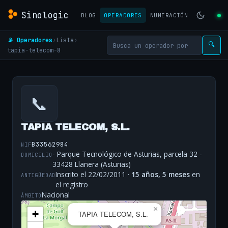
Sinologic
BLOG
OPERADORES
NUMERACIÓN
📡 Operadores
›
Lista
›
🔍
tapia-telecom-8
📞
TAPIA TELECOM, S.L.
B33562984
NIF
- Parque Tecnológico de Asturias, parcela 32 -
DOMICILIO
33428 Llanera (Asturias)
Inscrito el 22/02/2011 ·
15 años, 5 meses
en
ANTIGÜEDAD
el registro
Nacional
ÁMBITO
×
+
TAPIA TELECOM, S.L.