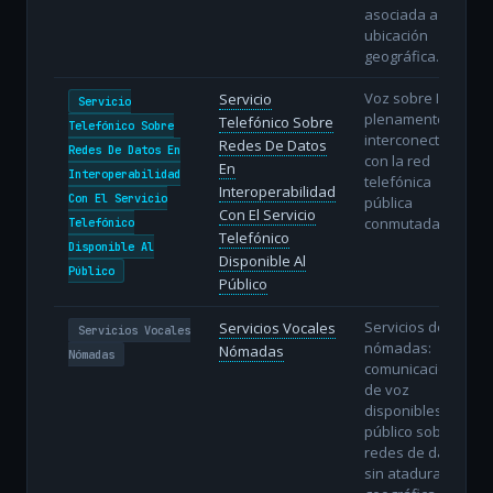
asociada a una
ubicación
geográfica.
Voz sobre IP
Servicio
Servicio
plenamente
Telefónico Sobre
Telefónico Sobre
interconectada
Redes De Datos
Redes De Datos En
con la red
En
Interoperabilidad
telefónica
Interoperabilidad
Con El Servicio
pública
Con El Servicio
conmutada.
Telefónico
Telefónico
Disponible Al
Disponible Al
Público
Público
Servicios de voz
Servicios Vocales
Servicios Vocales
nómadas:
Nómadas
Nómadas
comunicaciones
de voz
disponibles al
público sobre
redes de datos
sin atadura