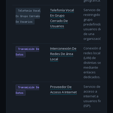
geográfica.
Servicio de voz
Telefonía Vocal
Telefonía Vocal
restringido a un
En Grupo
En Grupo Cerrado
grupo
Cerrado De
De Usuarios
predefinido de
Usuarios
usuarios dentro
de una
organización.
Conexión de
Interconexión De
Transmisión De
redes locales
Redes De área
Datos
(LAN) de
Local
distintas sedes
mediante
enlaces
dedicados.
Servicio de
Proveedor De
Transmisión De
acceso a
Acceso A Internet
Datos
internet a
usuarios finales
(ISP).