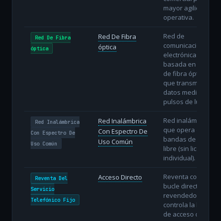
mayor agilidad
operativa.
Red de
Red De Fibra
Red De Fibra
comunicaciones
óptica
óptica
electrónicas
basada en hilos
de fibra óptica
que transmiten
datos mediante
pulsos de luz.
Red inalámbrica
Red Inalámbrica
Red Inalámbrica
que opera en
Con Espectro De
Con Espectro De
bandas de uso
Uso Común
Uso Común
libre (sin licencia
individual).
Reventa con
Acceso Directo
Reventa Del
bucle directo: el
Servicio
revendedor
Telefónico Fijo
controla la línea
de acceso del