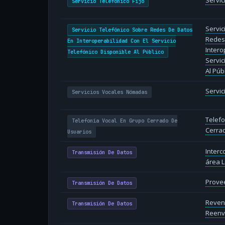
Servic
Servicio Telefónico Fijo
Servic
Servicio Telefónico Sobre Redes De Datos
Redes
En Interoperabilidad Con El Servicio
Intero
Telefónico Disponible Al Público
Servic
Al Púb
Servi
Servicios Vocales Nómadas
Telefo
Telefonía Vocal En Grupo Cerrado De
Cerra
Usuarios
Inter
Transmisión De Datos
área L
Provee
Transmisión De Datos
Reven
Transmisión De Datos
Reenv