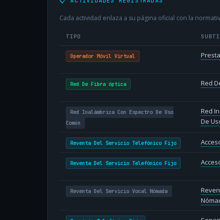
📋 ACTIVIDADES REGISTRADAS
Cada actividad enlaza a su página oficial con la normativ
TIPO
SUBT
Presta
Operador Móvil Virtual
Red De
Red De Fibra óptica
Red In
Red Inalámbrica Con Espectro De Uso
De Us
Común
Acceso
Reventa Del Servicio Telefónico Fijo
Acceso
Reventa Del Servicio Telefónico Fijo
Revent
Reventa Del Servicio Vocal Nómada
Nóma