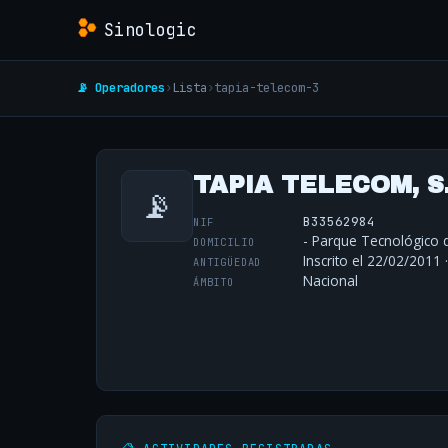
Sinologic
📡 Operadores
›
Lista
›
tapia-telecom-3
TAPIA TELECOM, S.
📡
B33562984
NIF
- Parque Tecnológico d
DOMICILIO
Inscrito el 22/02/2011 
ANTIGÜEDAD
Nacional
ÁMBITO