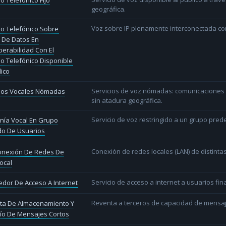
io Telefónico Fijo
geográfica.
Voz sobre IP plenamente interconectada con
io Telefónico Sobre
 De Datos En
perabilidad Con El
io Telefónico Disponible
lico
Servicios de voz nómadas: comunicaciones d
cios Vocales Nómadas
sin atadura geográfica.
Servicio de voz restringido a un grupo pred
nía Vocal En Grupo
do De Usuarios
Conexión de redes locales (LAN) de distint
conexión De Redes De
ocal
Servicio de acceso a internet a usuarios fina
dor De Acceso A Internet
Reventa a terceros de capacidad de mensaj
ta De Almacenamiento Y
ío De Mensajes Cortos