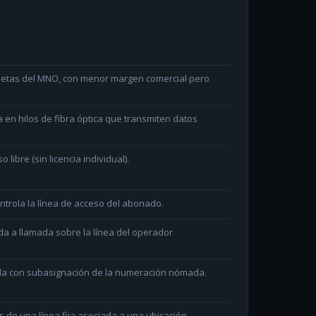
arjetas del MNO, con menor margen comercial pero
en hilos de fibra óptica que transmiten datos
ibre (sin licencia individual).
ntrola la línea de acceso del abonado.
da a llamada sobre la línea del operador
ada con subasignación de la numeración nómada.
és de una línea fija asociada a una ubicación