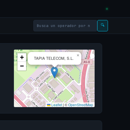
🔍
×
+
TAPIA TELECOM, S.L.
−
Leaflet
|
©
OpenStreetMap