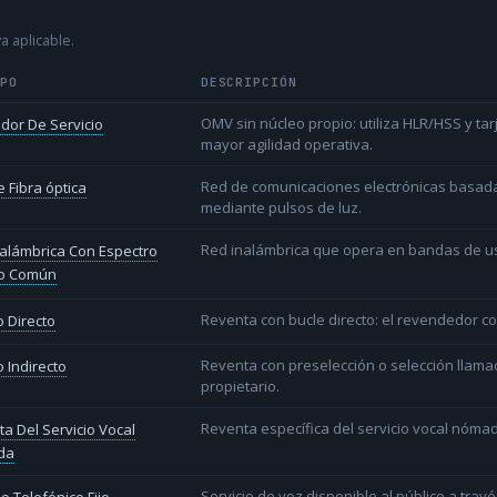
a aplicable.
IPO
DESCRIPCIÓN
OMV sin núcleo propio: utiliza HLR/HSS y t
dor De Servicio
mayor agilidad operativa.
Red de comunicaciones electrónicas basada 
 Fibra óptica
mediante pulsos de luz.
Red inalámbrica que opera en bandas de uso l
alámbrica Con Espectro
o Común
Reventa con bucle directo: el revendedor co
 Directo
Reventa con preselección o selección llama
 Indirecto
propietario.
Reventa específica del servicio vocal nóm
a Del Servicio Vocal
da
Servicio de voz disponible al público a trav