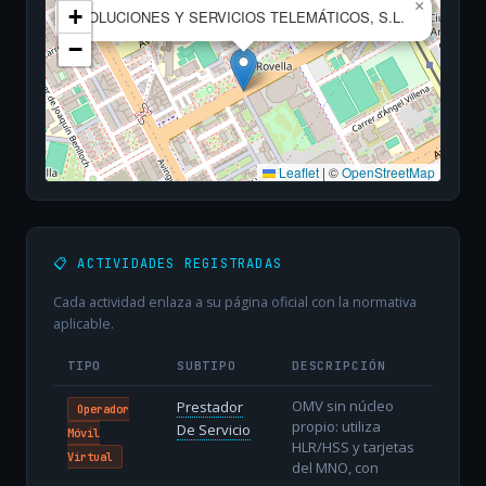
×
+
SOLUCIONES Y SERVICIOS TELEMÁTICOS, S.L.
−
Leaflet
|
©
OpenStreetMap
📋 ACTIVIDADES REGISTRADAS
Cada actividad enlaza a su página oficial con la normativa
aplicable.
TIPO
SUBTIPO
DESCRIPCIÓN
OMV sin núcleo
Prestador
Operador
propio: utiliza
De Servicio
Móvil
HLR/HSS y tarjetas
Virtual
del MNO, con