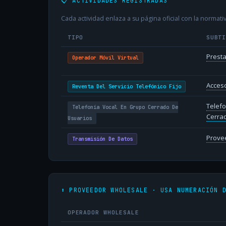
📋 ACTIVIDADES REGISTRADAS
Cada actividad enlaza a su página oficial con la normativ
TIPO
SUBT
Presta
Operador Móvil Virtual
Acceso
Reventa Del Servicio Telefónico Fijo
Telefo
Telefonía Vocal En Grupo Cerrado De
Cerra
Usuarios
Provee
Transmisión De Datos
⬆️ PROVEEDOR WHOLESALE · USA NUMERACIÓN 
OPERADOR WHOLESALE