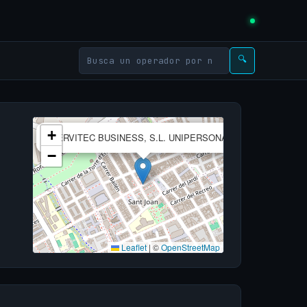
🔍
×
+
SERVITEC BUSINESS, S.L. UNIPERSONAL
−
Leaflet
|
©
OpenStreetMap