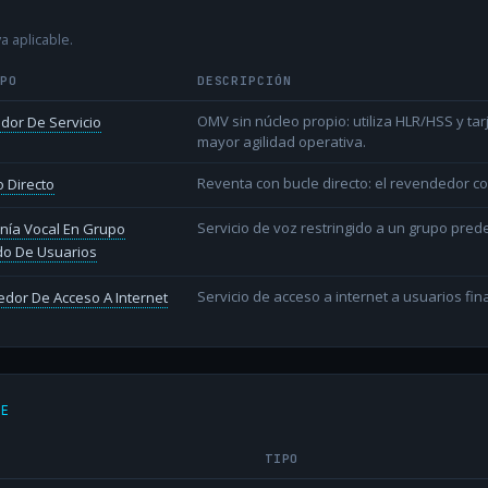
a aplicable.
IPO
DESCRIPCIÓN
OMV sin núcleo propio: utiliza HLR/HSS y t
dor De Servicio
mayor agilidad operativa.
Reventa con bucle directo: el revendedor co
 Directo
Servicio de voz restringido a un grupo pred
nía Vocal En Grupo
do De Usuarios
Servicio de acceso a internet a usuarios fina
dor De Acceso A Internet
DE
TIPO