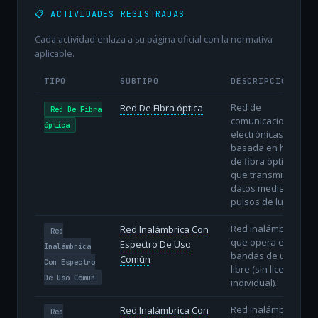
📋 ACTIVIDADES REGISTRADAS
Cada actividad enlaza a su página oficial con la normativa
aplicable.
TIPO
SUBTIPO
DESCRIPCIÓN
Red de
Red De Fibra óptica
Red De Fibra
comunicaciones
óptica
electrónicas
basada en hilos
de fibra óptica
que transmiten
datos mediante
pulsos de luz.
Red inalámbrica
Red Inalámbrica Con
Red
que opera en
Espectro De Uso
Inalámbrica
bandas de uso
Común
Con Espectro
libre (sin licencia
De Uso Común
individual).
Red inalámbrica
Red Inalámbrica Con
Red