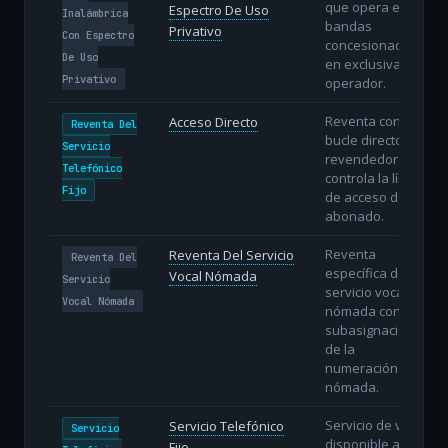
que opera en
Espectro De Uso
Inalámbrica
bandas
Privativo
Con Espectro
concesionadas
De Uso
en exclusiva al
Privativo
operador.
Reventa con
Acceso Directo
Reventa Del
bucle directo: el
Servicio
revendedor
Telefónico
controla la línea
Fijo
de acceso del
abonado.
Reventa
Reventa Del Servicio
Reventa Del
específica del
Vocal Nómada
Servicio
servicio vocal
Vocal Nómada
nómada con
subasignación
de la
numeración
nómada.
Servicio de voz
Servicio Telefónico
Servicio
disponible al
Fijo