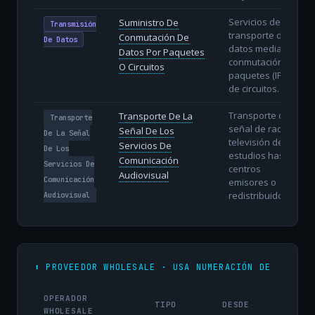
Servicios de
Suministro De
Transmisión
transporte de
Conmutación De
De Datos
datos mediante
Datos Por Paquetes
conmutación de
O Circuitos
paquetes (IP) o
de circuitos.
Transporte de la
Transporte De La
Transporte
señal de radio y
Señal De Los
De La Señal
televisión desde
Servicios De
De Los
estudios hasta
Comunicación
Servicios De
centros
Audiovisual
Comunicación
emisores o
redistribuidores.
Audiovisual
⬆️ PROVEEDOR WHOLESALE · USA NUMERACIÓN DE
OPERADOR
TIPO
DESDE
WHOLESALE