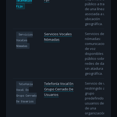
Telefónico
público a través
Fijo
de una línea fija
asociada a una
ubicación
geográfica.
Servicios de voz
Servicios Vocales
Servicios
nómadas:
Nómadas
Vocales
comunicaciones
Nómadas
de voz
disponibles al
público sobre
redes de datos
sin atadura
geográfica.
Servicio de voz
Telefonía Vocal En
Telefonía
restringido a un
Grupo Cerrado De
Vocal En
grupo
Usuarios
Grupo Cerrado
predefinido de
De Usuarios
usuarios dentro
de una
organización.