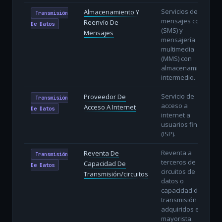
Servicios de
Almacenamiento Y
Transmisión
mensajes cortos
Reenvío De
De Datos
(SMS) y
Mensajes
mensajería
multimedia
(MMS) con
almacenamiento
intermedio.
Servicio de
Proveedor De
Transmisión
acceso a
Acceso A Internet
De Datos
internet a
usuarios finales
(ISP).
Reventa a
Reventa De
Transmisión
terceros de
Capacidad De
De Datos
circuitos de
Transmisión/circuitos
datos o
capacidad de
transmisión
adquiridos en
mayorista.