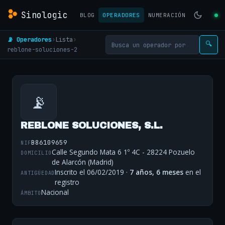
Sinologic
BLOG
OPERADORES
NUMERACIÓN
📡 Operadores
›
Lista
›
🔍
reblone-soluciones-2
📡
REBLONE SOLUCIONES, S.L.
B86109659
NIF
Calle Segundo Mata 6 1º 4C - 28224 Pozuelo
DOMICILIO
de Alarcón (Madrid)
Inscrito el 06/02/2019 ·
7 años, 6 meses
en el
ANTIGÜEDAD
registro
Nacional
ÁMBITO