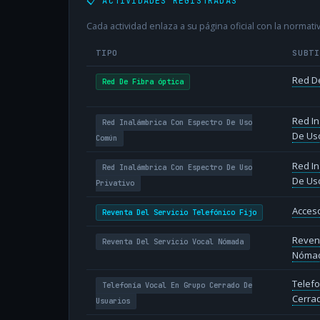
📋 ACTIVIDADES REGISTRADAS
Cada actividad enlaza a su página oficial con la normativ
TIPO
SUBT
Red De
Red De Fibra óptica
Red In
Red Inalámbrica Con Espectro De Uso
De Us
Común
Red In
Red Inalámbrica Con Espectro De Uso
De Uso
Privativo
Acceso
Reventa Del Servicio Telefónico Fijo
Revent
Reventa Del Servicio Vocal Nómada
Nóma
Telefo
Telefonía Vocal En Grupo Cerrado De
Cerra
Usuarios