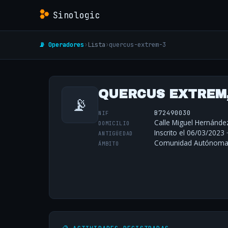
Sinologic
📡 Operadores
›
Lista
›
quercus-extrem-3
QUERCUS EXTREM, 
📡
B72490030
NIF
Calle Miguel Hernánde
DOMICILIO
Inscrito el 06/03/2023 
ANTIGÜEDAD
Comunidad Autónoma 
ÁMBITO