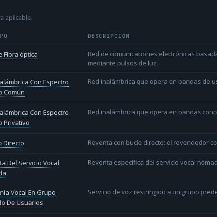
a aplicable.
IPO
DESCRIPCIÓN
Red de comunicaciones electrónicas basada 
 Fibra óptica
mediante pulsos de luz.
Red inalámbrica que opera en bandas de uso l
alámbrica Con Espectro
o Común
Red inalámbrica que opera en bandas conce
alámbrica Con Espectro
 Privativo
Reventa con bucle directo: el revendedor co
 Directo
Reventa específica del servicio vocal nóm
a Del Servicio Vocal
da
Servicio de voz restringido a un grupo pred
nía Vocal En Grupo
do De Usuarios