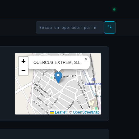
🔍
×
+
QUERCUS EXTREM, S.L.
−
Leaflet
|
©
OpenStreetMap