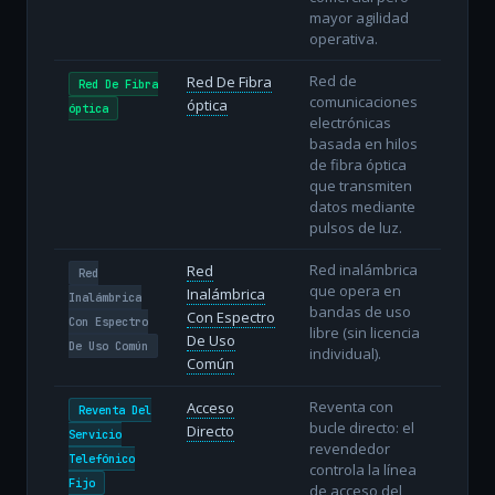
mayor agilidad
operativa.
Red de
Red De Fibra
Red De Fibra
comunicaciones
óptica
óptica
electrónicas
basada en hilos
de fibra óptica
que transmiten
datos mediante
pulsos de luz.
Red inalámbrica
Red
Red
que opera en
Inalámbrica
Inalámbrica
bandas de uso
Con Espectro
Con Espectro
libre (sin licencia
De Uso
De Uso Común
individual).
Común
Reventa con
Acceso
Reventa Del
bucle directo: el
Directo
Servicio
revendedor
Telefónico
controla la línea
Fijo
de acceso del