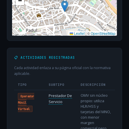
−
Leaflet
|
©
OpenStreetMap
📋 ACTIVIDADES REGISTRADAS
Cada actividad enlaza a su página oficial con la normativa
aplicable.
TIPO
SUBTIPO
DESCRIPCIÓN
OMV sin núcleo
Prestador De
Operador
propio: utiliza
Servicio
Móvil
HLR/HSS y
Virtual
tarjetas del MNO,
con menor
margen
comercial pero