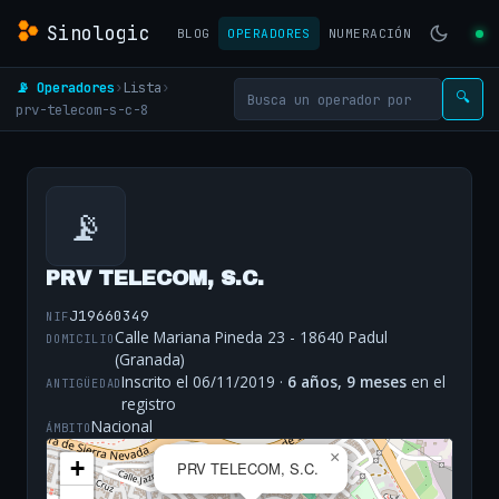
Sinologic
BLOG
OPERADORES
NUMERACIÓN
📡 Operadores
›
Lista
›
🔍
prv-telecom-s-c-8
📡
PRV TELECOM, S.C.
J19660349
NIF
Calle Mariana Pineda 23 - 18640 Padul
DOMICILIO
(Granada)
Inscrito el 06/11/2019 ·
6 años, 9 meses
en el
ANTIGÜEDAD
registro
Nacional
ÁMBITO
×
+
PRV TELECOM, S.C.