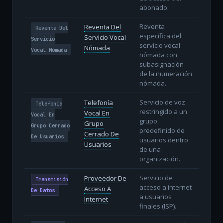
abonado.
Reventa
Reventa Del
Reventa Del
específica del
Servicio Vocal
Servicio
servicio vocal
Nómada
Vocal Nómada
nómada con
subasignación
de la numeración
nómada.
Servicio de voz
Telefonía
Telefonía
restringido a un
Vocal En
Vocal En
grupo
Grupo
Grupo Cerrado
predefinido de
Cerrado De
De Usuarios
usuarios dentro
Usuarios
de una
organización.
Servicio de
Proveedor De
Transmisión
acceso a internet
Acceso A
De Datos
a usuarios
Internet
finales (ISP).