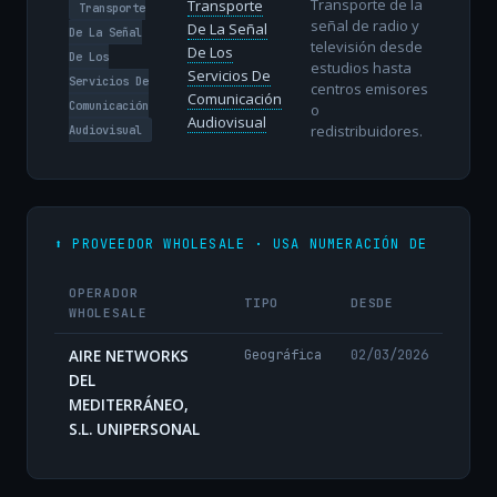
Transporte de la
Transporte
Transporte
señal de radio y
De La Señal
De La Señal
televisión desde
De Los
De Los
estudios hasta
Servicios De
Servicios De
centros emisores
Comunicación
Comunicación
o
Audiovisual
redistribuidores.
Audiovisual
⬆️ PROVEEDOR WHOLESALE · USA NUMERACIÓN DE
OPERADOR
TIPO
DESDE
WHOLESALE
AIRE NETWORKS
Geográfica
02/03/2026
DEL
MEDITERRÁNEO,
S.L. UNIPERSONAL