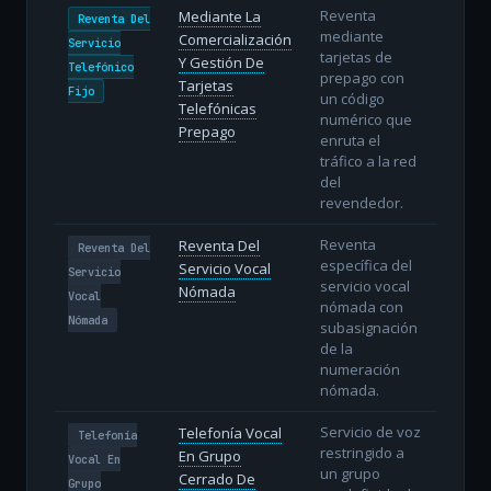
Reventa
Mediante La
Reventa Del
mediante
Comercialización
Servicio
tarjetas de
Y Gestión De
Telefónico
prepago con
Tarjetas
Fijo
un código
Telefónicas
numérico que
Prepago
enruta el
tráfico a la red
del
revendedor.
Reventa
Reventa Del
Reventa Del
específica del
Servicio Vocal
Servicio
servicio vocal
Nómada
Vocal
nómada con
Nómada
subasignación
de la
numeración
nómada.
Servicio de voz
Telefonía Vocal
Telefonía
restringido a
En Grupo
Vocal En
un grupo
Cerrado De
Grupo