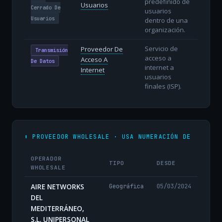
predefinido de
Usuarios
Cerrado De
usuarios
Usuarios
dentro de una
organización.
Servicio de
Proveedor De
Transmisión
acceso a
Acceso A
De Datos
internet a
Internet
usuarios
finales (ISP).
⬆️ PROVEEDOR WHOLESALE · USA NUMERACIÓN DE
OPERADOR
TIPO
DESDE
WHOLESALE
AIRE NETWORKS
Geográfica
05/03/2024
DEL
MEDITERRÁNEO,
S.L. UNIPERSONAL