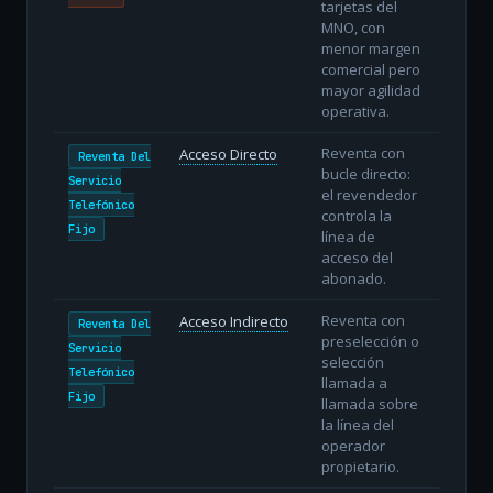
tarjetas del
MNO, con
menor margen
comercial pero
mayor agilidad
operativa.
Reventa con
Acceso Directo
Reventa Del
bucle directo:
Servicio
el revendedor
Telefónico
controla la
Fijo
línea de
acceso del
abonado.
Reventa con
Acceso Indirecto
Reventa Del
preselección o
Servicio
selección
Telefónico
llamada a
Fijo
llamada sobre
la línea del
operador
propietario.