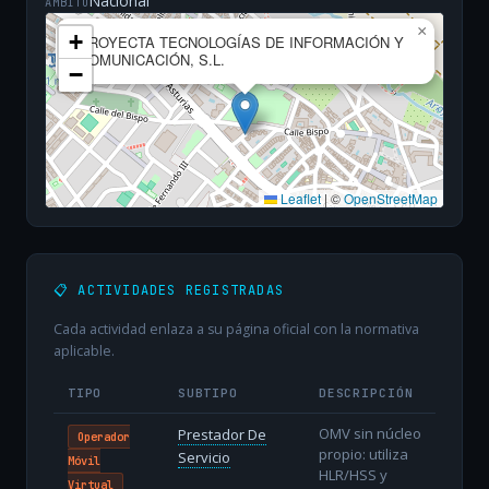
Nacional
ÁMBITO
×
+
PROYECTA TECNOLOGÍAS DE INFORMACIÓN Y
COMUNICACIÓN, S.L.
−
Leaflet
|
©
OpenStreetMap
📋 ACTIVIDADES REGISTRADAS
Cada actividad enlaza a su página oficial con la normativa
aplicable.
TIPO
SUBTIPO
DESCRIPCIÓN
OMV sin núcleo
Prestador De
Operador
propio: utiliza
Servicio
Móvil
HLR/HSS y
Virtual