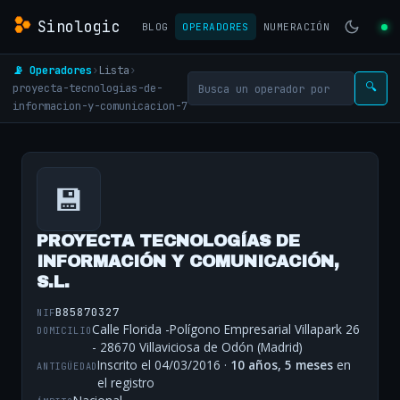
Sinologic
BLOG
OPERADORES
NUMERACIÓN
📡 Operadores
›
Lista
›
proyecta-tecnologias-de-
🔍
informacion-y-comunicacion-7
💾
PROYECTA TECNOLOGÍAS DE
INFORMACIÓN Y COMUNICACIÓN,
S.L.
B85870327
NIF
Calle Florida -Polígono Empresarial Villapark 26
DOMICILIO
- 28670 Villaviciosa de Odón (Madrid)
Inscrito el 04/03/2016 ·
10 años, 5 meses
en
ANTIGÜEDAD
el registro