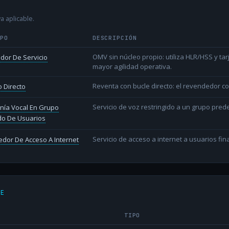
a aplicable.
IPO
DESCRIPCIÓN
OMV sin núcleo propio: utiliza HLR/HSS y t
dor De Servicio
mayor agilidad operativa.
Reventa con bucle directo: el revendedor co
 Directo
Servicio de voz restringido a un grupo pred
nía Vocal En Grupo
do De Usuarios
Servicio de acceso a internet a usuarios fina
dor De Acceso A Internet
DE
TIPO