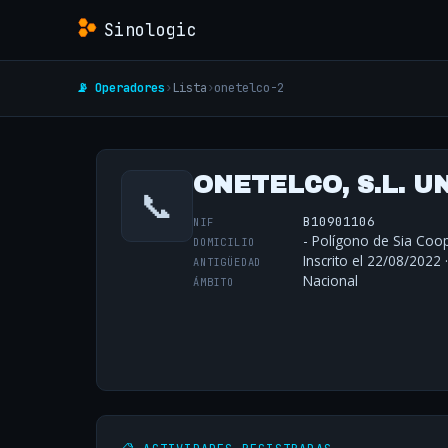
Sinologic
📡 Operadores
›
Lista
›
onetelco-2
ONETELCO, S.L. 
📞
B10901106
NIF
- Polígono de Sia Coop
DOMICILIO
Inscrito el 22/08/2022 
ANTIGÜEDAD
Nacional
ÁMBITO