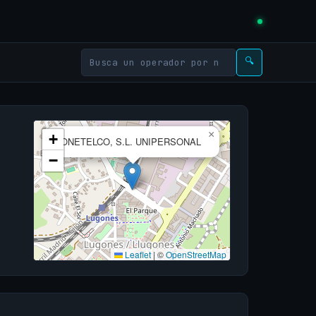
🔍
×
+
ONETELCO, S.L. UNIPERSONAL
−
Leaflet
|
©
OpenStreetMap