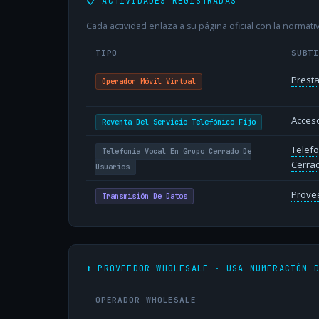
📋 ACTIVIDADES REGISTRADAS
Cada actividad enlaza a su página oficial con la normativ
TIPO
SUBT
Presta
Operador Móvil Virtual
Acceso
Reventa Del Servicio Telefónico Fijo
Telefo
Telefonía Vocal En Grupo Cerrado De
Cerra
Usuarios
Provee
Transmisión De Datos
⬆️ PROVEEDOR WHOLESALE · USA NUMERACIÓN 
OPERADOR WHOLESALE