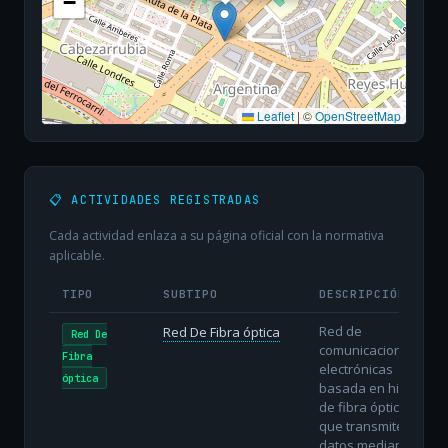
−
Leaflet
|
©
OpenStreetMap
📋 ACTIVIDADES REGISTRADAS
Cada actividad enlaza a su página oficial con la normativa
aplicable.
TIPO
SUBTIPO
DESCRIPCIÓN
Red de
Red De Fibra óptica
Red De
comunicaciones
Fibra
electrónicas
óptica
basada en hilos
de fibra óptica
que transmiten
datos mediante