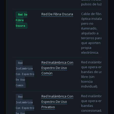
pulsos de luz.
Cable de fibra
Red De Fibra Oscura
Red De
óptica instalado
Fibra
pero no
Oscura
iluminado,
alquilado a
terceros para
que aporten su
propia
electrónica.
Red inalámbrica
Red Inalámbrica Con
Red
que opera en
Espectro De Uso
Inalámbrica
bandas de uso
Común
Con Espectro
libre (sin
De Uso
licencia
Común
individual).
Red inalámbrica
Red Inalámbrica Con
Red
que opera en
Espectro De Uso
Inalámbrica
bandas
Privativo
Con Espectro
concesionadas
De Uso