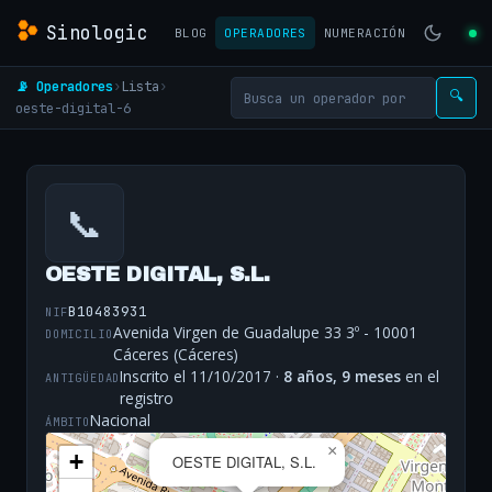
Sinologic
BLOG
OPERADORES
NUMERACIÓN
📡 Operadores
›
Lista
›
🔍
oeste-digital-6
📞
OESTE DIGITAL, S.L.
B10483931
NIF
Avenida Virgen de Guadalupe 33 3º - 10001
DOMICILIO
Cáceres (Cáceres)
Inscrito el 11/10/2017 ·
8 años, 9 meses
en el
ANTIGÜEDAD
registro
Nacional
ÁMBITO
×
+
OESTE DIGITAL, S.L.