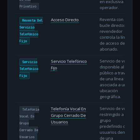
en exclusiva al
Privativo
operador.
Reventa con
Acceso Directo
Reventa Del
bucle directo: el
Servicio
revendedor
Telefónico
controla la línea
Fijo
de acceso del
abonado.
Servicio de voz
Servicio Telefónico
Servicio
disponible al
Fijo
Telefónico
público a través
Fijo
de una línea fija
asociada a una
ubicación
geográfica.
Servicio de voz
Telefonía Vocal En
Telefonía
restringido a un
Grupo Cerrado De
Vocal En
grupo
Usuarios
Grupo
predefinido de
Cerrado De
usuarios dentro
Usuarios
de una