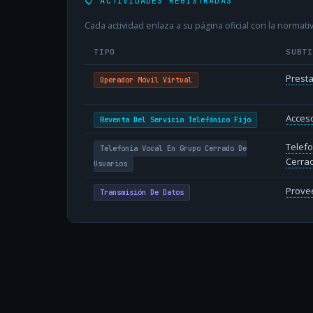
📋 ACTIVIDADES REGISTRADAS
Cada actividad enlaza a su página oficial con la normativ
TIPO
SUBT
Presta
Operador Móvil Virtual
Acceso
Reventa Del Servicio Telefónico Fijo
Telefo
Telefonía Vocal En Grupo Cerrado De
Cerra
Usuarios
Provee
Transmisión De Datos