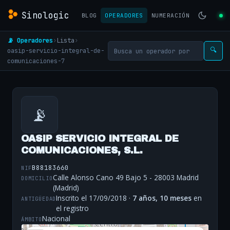
Sinologic
BLOG
OPERADORES
NUMERACIÓN
📡 Operadores
›
Lista
›
oasip-servicio-integral-de-
🔍
comunicaciones-7
📡
OASIP SERVICIO INTEGRAL DE
COMUNICACIONES, S.L.
B88183660
NIF
Calle Alonso Cano 49 Bajo 5 - 28003 Madrid
DOMICILIO
(Madrid)
Inscrito el 17/09/2018 ·
7 años, 10 meses
en
ANTIGÜEDAD
el registro
Nacional
ÁMBITO