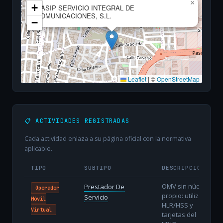
×
+
OASIP SERVICIO INTEGRAL DE
COMUNICACIONES, S.L.
−
Leaflet
|
©
OpenStreetMap
📋 ACTIVIDADES REGISTRADAS
Cada actividad enlaza a su página oficial con la normativa
aplicable.
TIPO
SUBTIPO
DESCRIPCIÓN
OMV sin núcleo
Prestador De
Operador
propio: utiliza
Servicio
Móvil
HLR/HSS y
Virtual
tarjetas del