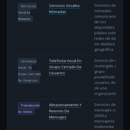
Servicios de voz
Servicios Vocales
Servicios
nómadas:
Nómadas
Vocales
comunicaciones
Nómadas
de voz
disponibles al
público sobre
redes de datos
sin atadura
geográfica.
Servicio de voz
Telefonía Vocal En
Telefonía
restringido a un
Grupo Cerrado De
Vocal En
grupo
Usuarios
Grupo Cerrado
predefinido de
De Usuarios
usuarios dentro
de una
organización.
Servicios de
Almacenamiento Y
Transmisión
mensajes cortos
Reenvío De
De Datos
(SMS) y
Mensajes
mensajería
multimedia