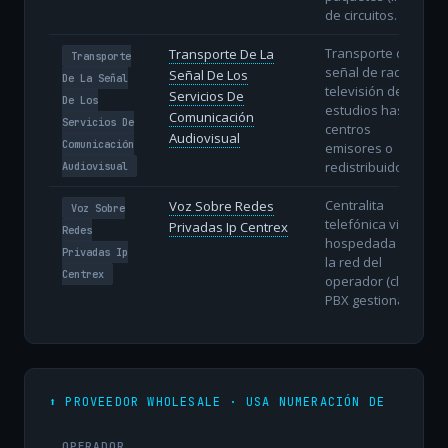
de circuitos.
Transporte de la
Transporte De La
Transporte
señal de radio y
Señal De Los
De La Señal
televisión desde
Servicios De
De Los
estudios hasta
Comunicación
Servicios De
centros
Audiovisual
Comunicación
emisores o
redistribuidores.
Audiovisual
Centralita
Voz Sobre Redes
Voz Sobre
telefónica virtual
Privadas Ip Centrex
Redes
hospedada en
Privadas Ip
la red del
Centrex
operador (cloud
PBX gestionada).
⬆️ PROVEEDOR WHOLESALE · USA NUMERACIÓN DE
OPERADOR