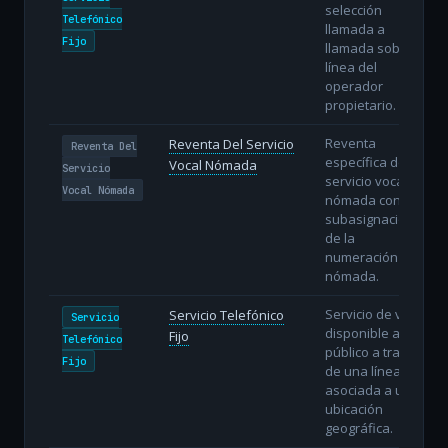
selección
Telefónico
llamada a
Fijo
llamada sobre la
línea del
operador
propietario.
Reventa
Reventa Del Servicio
Reventa Del
específica del
Vocal Nómada
Servicio
servicio vocal
Vocal Nómada
nómada con
subasignación
de la
numeración
nómada.
Servicio de voz
Servicio Telefónico
Servicio
disponible al
Fijo
Telefónico
público a través
Fijo
de una línea fija
asociada a una
ubicación
geográfica.