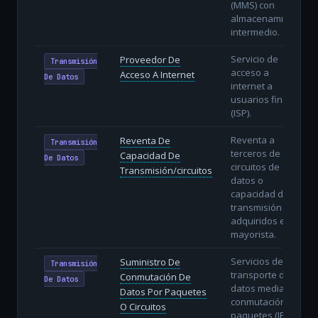
(MMS) con
almacenamiento
intermedio.
Servicio de
Proveedor De
Transmisión
acceso a
Acceso A Internet
De Datos
internet a
usuarios finales
(ISP).
Reventa a
Reventa De
Transmisión
terceros de
Capacidad De
De Datos
circuitos de
Transmisión/circuitos
datos o
capacidad de
transmisión
adquiridos en
mayorista.
Servicios de
Suministro De
Transmisión
transporte de
Conmutación De
De Datos
datos mediante
Datos Por Paquetes
conmutación de
O Circuitos
paquetes (IP) o