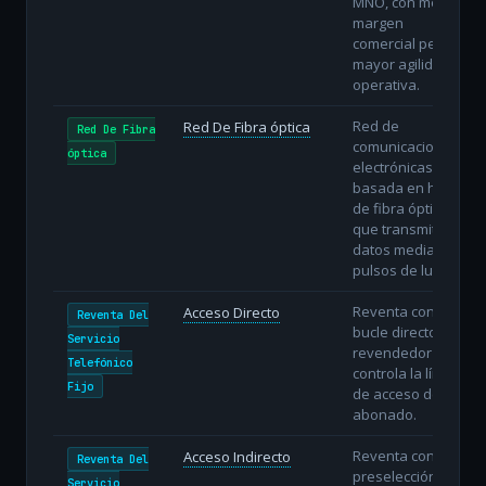
MNO, con menor
margen
comercial pero
mayor agilidad
operativa.
Red de
Red De Fibra óptica
Red De Fibra
comunicaciones
óptica
electrónicas
basada en hilos
de fibra óptica
que transmiten
datos mediante
pulsos de luz.
Reventa con
Acceso Directo
Reventa Del
bucle directo: el
Servicio
revendedor
Telefónico
controla la línea
Fijo
de acceso del
abonado.
Reventa con
Acceso Indirecto
Reventa Del
preselección o
Servicio