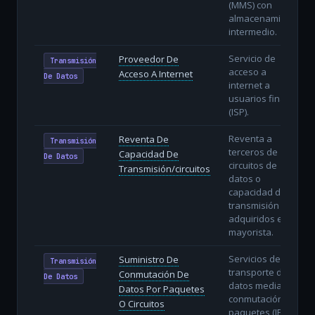
(MMS) con
almacenamiento
intermedio.
Servicio de
Proveedor De
Transmisión
acceso a
Acceso A Internet
De Datos
internet a
usuarios finales
(ISP).
Reventa a
Reventa De
Transmisión
terceros de
Capacidad De
De Datos
circuitos de
Transmisión/circuitos
datos o
capacidad de
transmisión
adquiridos en
mayorista.
Servicios de
Suministro De
Transmisión
transporte de
Conmutación De
De Datos
datos mediante
Datos Por Paquetes
conmutación de
O Circuitos
paquetes (IP) o