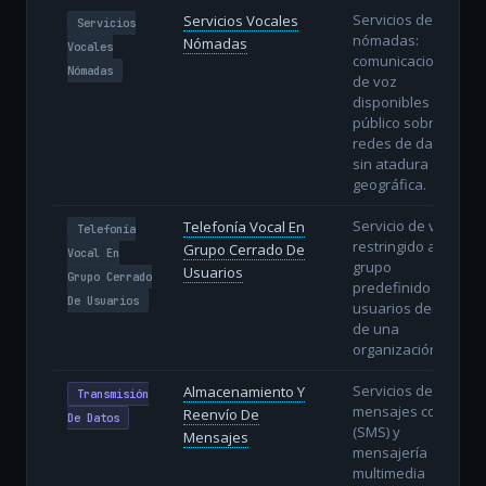
Servicios de voz
Servicios Vocales
Servicios
nómadas:
Nómadas
Vocales
comunicaciones
Nómadas
de voz
disponibles al
público sobre
redes de datos
sin atadura
geográfica.
Servicio de voz
Telefonía Vocal En
Telefonía
restringido a un
Grupo Cerrado De
Vocal En
grupo
Usuarios
Grupo Cerrado
predefinido de
De Usuarios
usuarios dentro
de una
organización.
Servicios de
Almacenamiento Y
Transmisión
mensajes cortos
Reenvío De
De Datos
(SMS) y
Mensajes
mensajería
multimedia