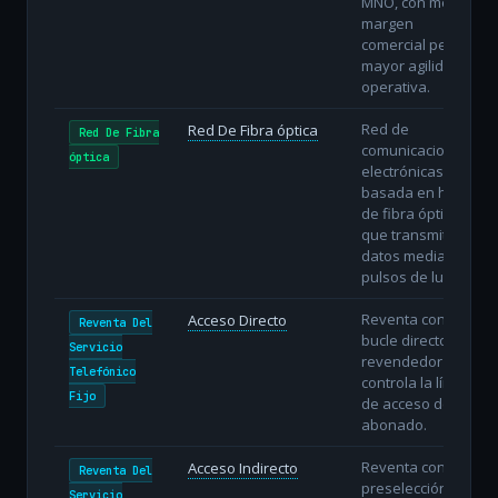
MNO, con menor
margen
comercial pero
mayor agilidad
operativa.
Red de
Red De Fibra óptica
Red De Fibra
comunicaciones
óptica
electrónicas
basada en hilos
de fibra óptica
que transmiten
datos mediante
pulsos de luz.
Reventa con
Acceso Directo
Reventa Del
bucle directo: el
Servicio
revendedor
Telefónico
controla la línea
Fijo
de acceso del
abonado.
Reventa con
Acceso Indirecto
Reventa Del
preselección o
Servicio