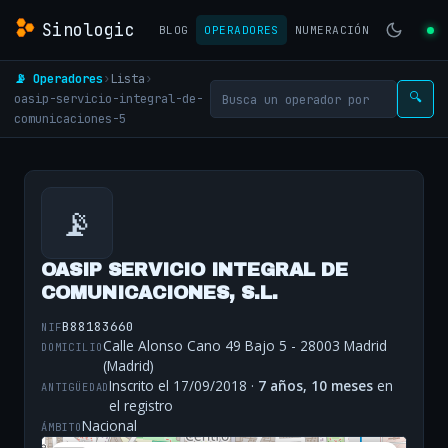
Sinologic
BLOG
OPERADORES
NUMERACIÓN
📡 Operadores
›
Lista
›
oasip-servicio-integral-de-
🔍
comunicaciones-5
📡
OASIP SERVICIO INTEGRAL DE
COMUNICACIONES, S.L.
B88183660
NIF
Calle Alonso Cano 49 Bajo 5 - 28003 Madrid
DOMICILIO
(Madrid)
Inscrito el 17/09/2018 ·
7 años, 10 meses
en
ANTIGÜEDAD
el registro
Nacional
ÁMBITO