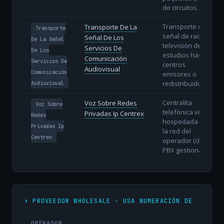
de circuitos.
Transporte de la
Transporte De La
Transporte
señal de radio y
Señal De Los
De La Señal
televisión desde
Servicios De
De Los
estudios hasta
Comunicación
Servicios De
centros
Audiovisual
Comunicación
emisores o
redistribuidores.
Audiovisual
Centralita
Voz Sobre Redes
Voz Sobre
telefónica virtual
Privadas Ip Centrex
Redes
hospedada en
Privadas Ip
la red del
Centrex
operador (cloud
PBX gestionada).
⬆️ PROVEEDOR WHOLESALE · USA NUMERACIÓN DE
OPERADOR