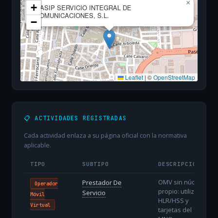
×
+
OASIP SERVICIO INTEGRAL DE
COMUNICACIONES, S.L.
−
Leaflet
|
©
OpenStreetMap
📋 ACTIVIDADES REGISTRADAS
Cada actividad enlaza a su página oficial con la normativa
aplicable.
TIPO
SUBTIPO
DESCRIPCIÓN
OMV sin núcleo
Prestador De
Operador
propio: utiliza
Servicio
Móvil
HLR/HSS y
Virtual
tarjetas del