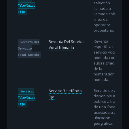
selección
Telefónico
llamada a
Fijo
llamada sobre la
línea del
operador
propietario.
Reventa
Reventa Del Servicio
Reventa Del
específica del
Vocal Nómada
Servicio
servicio vocal
Vocal Nómada
nómada con
subasignación
de la
numeración
nómada.
Servicio de voz
Servicio Telefónico
Servicio
disponible al
Fijo
Telefónico
público a través
Fijo
de una línea fija
asociada a una
ubicación
geográfica.