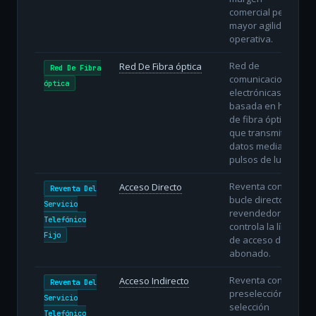
comercial pero
mayor agilidad
operativa.
Red de
Red De Fibra óptica
Red De Fibra
comunicaciones
óptica
electrónicas
basada en hilos
de fibra óptica
que transmiten
datos mediante
pulsos de luz.
Reventa con
Acceso Directo
Reventa Del
bucle directo: el
Servicio
revendedor
Telefónico
controla la línea
Fijo
de acceso del
abonado.
Reventa con
Acceso Indirecto
Reventa Del
preselección o
Servicio
selección
Telefónico