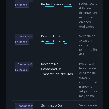
redes locales
Redes De área Local
De Datos
(LAN) de
distintas sedes
mediante
enlaces
dedicados.
Servicio de
Proveedor De
Transmisión
acceso a
Acceso A Internet
De Datos
internet a
usuarios finales
(ISP).
Reventa a
Reventa De
Transmisión
terceros de
Capacidad De
De Datos
circuitos de
Transmisión/circuitos
datos o
capacidad de
transmisión
adquiridos en
mayorista.
Servicios de
Suministro De
Transmisión