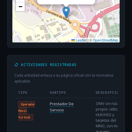
−
Leaflet
|
©
OpenStreetMap
📋 ACTIVIDADES REGISTRADAS
Cada actividad enlaza a su página oficial con la normativa
aplicable.
TIPO
SUBTIPO
DESCRIPCIÓN
OMV sin núcleo
Prestador De
Operador
propio: utiliza
Servicio
Móvil
HLR/HSS y
Virtual
tarjetas del
MNO, con menor
margen