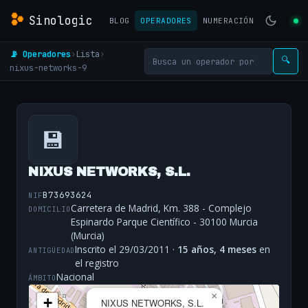
Sinologic
BLOG
OPERADORES
NUMERACIÓN
📡 Operadores
›
Lista
›
🔍
nixus-networks-9
💾
NIXUS NETWORKS, S.L.
B73693624
NIF
Carretera de Madrid, Km. 388 - Complejo
DOMICILIO
Espinardo Parque Científico - 30100 Murcia
(Murcia)
Inscrito el 29/03/2011 ·
15 años, 4 meses
en
ANTIGÜEDAD
el registro
Nacional
ÁMBITO
×
+
NIXUS NETWORKS, S.L.