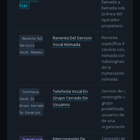
llamada a
Fijo
llamada sobre
la línea del
operador
propietario.
Reventa
Reventa Del Servicio
Reventa Del
específica del
Vocal Nómada
Servicio
servicio vocal
Vocal Nómada
nómada con
subasignación
de la
numeración
nómada.
Servicio de voz
Telefonía Vocal En
Telefonía
restringido a un
Grupo Cerrado De
Vocal En
grupo
Usuarios
Grupo Cerrado
predefinido de
De Usuarios
usuarios dentro
de una
organización.
Conexión de
Interconexión De
Transmisión