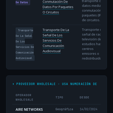
transporte de
Conmutación De
De Datos
datos mediante
Datos Por Paquetes
conmutación de
O Circuitos
paquetes (IP) o
de circuitos.
Transporte de la
Transporte De La
Transporte
señal de radio y
Señal De Los
De La Señal
televisión desde
Servicios De
De Los
estudios hasta
Comunicación
Servicios De
centros
Audiovisual
Comunicación
emisores o
redistribuidores.
Audiovisual
⬆️ PROVEEDOR WHOLESALE · USA NUMERACIÓN DE
OPERADOR
TIPO
DESDE
WHOLESALE
AIRE NETWORKS
Geográfica
14/02/2024