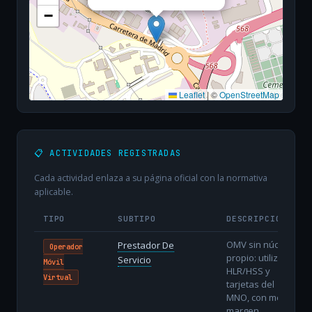
−
Leaflet
|
©
OpenStreetMap
📋 ACTIVIDADES REGISTRADAS
Cada actividad enlaza a su página oficial con la normativa
aplicable.
TIPO
SUBTIPO
DESCRIPCIÓN
OMV sin núcleo
Prestador De
Operador
propio: utiliza
Servicio
Móvil
HLR/HSS y
Virtual
tarjetas del
MNO, con menor
margen