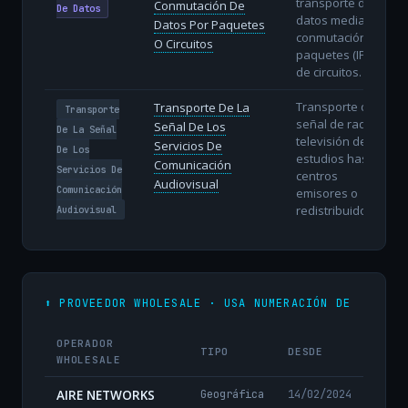
transporte de
Conmutación De
De Datos
datos mediante
Datos Por Paquetes
conmutación de
O Circuitos
paquetes (IP) o
de circuitos.
Transporte de la
Transporte De La
Transporte
señal de radio y
Señal De Los
De La Señal
televisión desde
Servicios De
De Los
estudios hasta
Comunicación
Servicios De
centros
Audiovisual
Comunicación
emisores o
redistribuidores.
Audiovisual
⬆️ PROVEEDOR WHOLESALE · USA NUMERACIÓN DE
OPERADOR
TIPO
DESDE
WHOLESALE
AIRE NETWORKS
Geográfica
14/02/2024