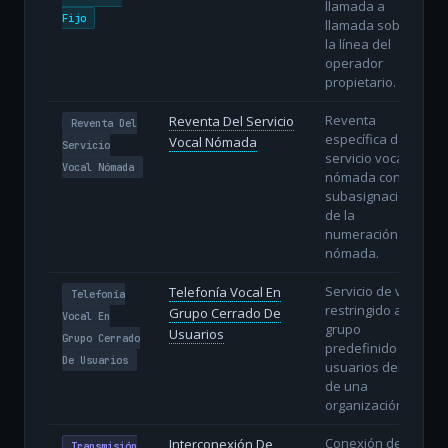
llamada a
Fijo
llamada sobre
la línea del
operador
propietario.
Reventa
Reventa Del Servicio
Reventa Del
específica del
Vocal Nómada
Servicio
servicio vocal
Vocal Nómada
nómada con
subasignación
de la
numeración
nómada.
Servicio de voz
Telefonía Vocal En
Telefonía
restringido a un
Grupo Cerrado De
Vocal En
grupo
Usuarios
Grupo Cerrado
predefinido de
De Usuarios
usuarios dentro
de una
organización.
Conexión de
Interconexión De
Transmisión