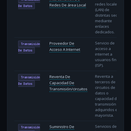
redes locales
Redes De área Local
De Datos
(LAN) de
distintas sedes
mediante
enlaces
dedicados.
Servicio de
Proveedor De
Transmisión
acceso a
Acceso A Internet
De Datos
internet a
usuarios finales
(ISP).
Reventa a
Reventa De
Transmisión
terceros de
Capacidad De
De Datos
circuitos de
Transmisión/circuitos
datos o
capacidad de
transmisión
adquiridos en
mayorista.
Servicios de
Suministro De
Transmisión