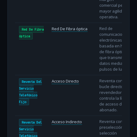
comercial pero
mayor agilidad
operativa.
Red de
Red De Fibra óptica
Red De Fibra
comunicaciones
óptica
electrónicas
basada en hilos
de fibra óptica
que transmiten
datos mediante
pulsos de luz.
Reventa con
Acceso Directo
Reventa Del
bucle directo: el
Servicio
revendedor
Telefónico
controla la línea
Fijo
de acceso del
abonado.
Reventa con
Acceso Indirecto
Reventa Del
preselección o
Servicio
selección
Telefónico