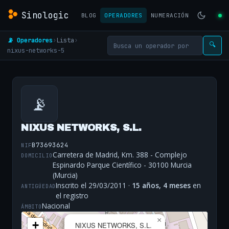
Sinologic
BLOG
OPERADORES
NUMERACIÓN
📡 Operadores
›
Lista
›
🔍
nixus-networks-5
📡
NIXUS NETWORKS, S.L.
B73693624
NIF
Carretera de Madrid, Km. 388 - Complejo
DOMICILIO
Espinardo Parque Científico - 30100 Murcia
(Murcia)
Inscrito el 29/03/2011 ·
15 años, 4 meses
en
ANTIGÜEDAD
el registro
Nacional
ÁMBITO
×
+
NIXUS NETWORKS, S.L.