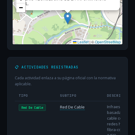
S.L.
−
Leaflet
|
©
OpenStreetMap
📋 ACTIVIDADES REGISTRADAS
Cada actividad enlaza a su página oficial con la normativa
aplicable.
TIPO
SUBTIPO
DESCRIPCIÓN
Infraestructura
Red De Cable
Red De Cable
basada en
cable coaxial o
redes híbridas
fibra-coaxial