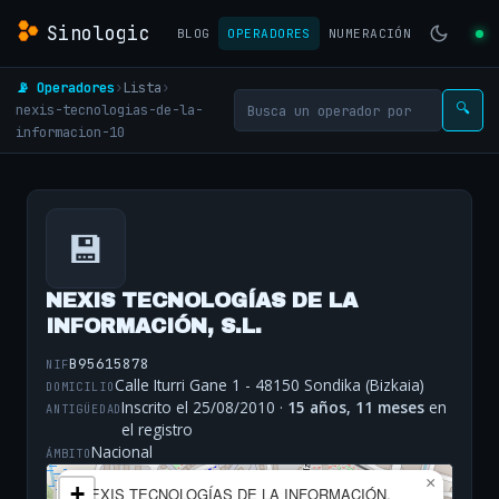
Sinologic
BLOG
OPERADORES
NUMERACIÓN
📡 Operadores
›
Lista
›
nexis-tecnologias-de-la-
🔍
informacion-10
💾
NEXIS TECNOLOGÍAS DE LA
INFORMACIÓN, S.L.
B95615878
NIF
Calle Iturri Gane 1 - 48150 Sondika (Bizkaia)
DOMICILIO
Inscrito el 25/08/2010 ·
15 años, 11 meses
en
ANTIGÜEDAD
el registro
Nacional
ÁMBITO
×
+
NEXIS TECNOLOGÍAS DE LA INFORMACIÓN,