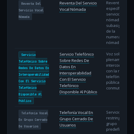
Reventa
Reventa Del Servicio
Reventa Del
específica del
Vocal Nómada
Servicio Vocal
servicio vocal
Nómada
nómada con
subasignación
de la
numeración
nómada.
Voz sobre IP
Servicio Telefónico
Servicio
plenamente
Sobre Redes De
Telefónico Sobre
interconectada
Datos En
Redes De Datos En
con la red
Interoperabilidad
Interoperabilidad
telefónica
Con El Servicio
Con El Servicio
pública
Telefónico
conmutada.
Telefónico
Disponible Al Público
Disponible Al
Público
Servicio de voz
Telefonía Vocal En
Telefonía Vocal
restringido a u
Grupo Cerrado De
En Grupo Cerrado
grupo
Usuarios
De Usuarios
predefinido de