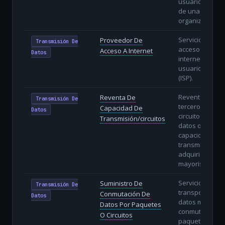
usuarios dentr
de una
organización.
Servicio de
Proveedor De
Transmisión De
acceso a
Acceso A Internet
Datos
internet a
usuarios finale
(ISP).
Reventa a
Reventa De
Transmisión De
terceros de
Capacidad De
Datos
circuitos de
Transmisión/circuitos
datos o
capacidad de
transmisión
adquiridos en
mayorista.
Servicios de
Suministro De
Transmisión De
transporte de
Conmutación De
Datos
datos mediant
Datos Por Paquetes
conmutación d
O Circuitos
paquetes (IP) o