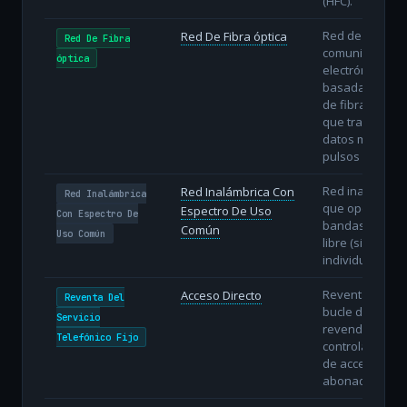
(HFC).
Red de
Red De Fibra óptica
Red De Fibra
comunicacione
óptica
electrónicas
basada en hilo
de fibra óptica
que transmiten
datos mediant
pulsos de luz.
Red inalámbric
Red Inalámbrica Con
Red Inalámbrica
que opera en
Espectro De Uso
Con Espectro De
bandas de uso
Común
Uso Común
libre (sin licenc
individual).
Reventa con
Acceso Directo
Reventa Del
bucle directo: e
Servicio
revendedor
Telefónico Fijo
controla la líne
de acceso del
abonado.