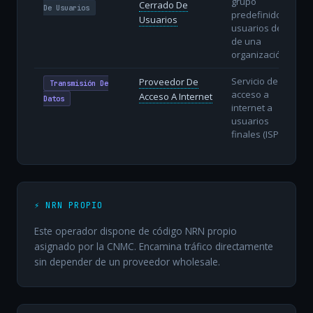
grupo
Cerrado De
De Usuarios
predefinido de
Usuarios
usuarios dentro
de una
organización.
Servicio de
Proveedor De
Transmisión De
acceso a
Acceso A Internet
Datos
internet a
usuarios
finales (ISP).
⚡ NRN PROPIO
Este operador dispone de código NRN propio
asignado por la CNMC. Encamina tráfico directamente
sin depender de un proveedor wholesale.