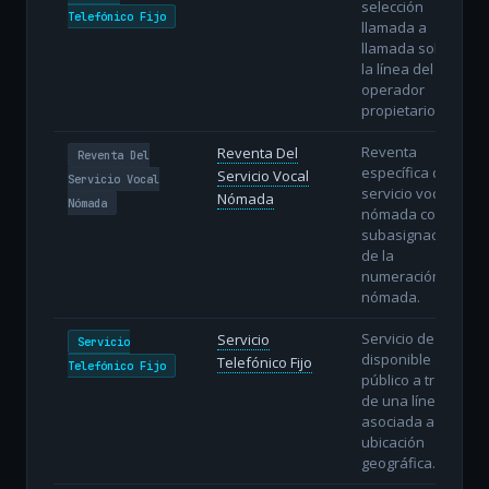
selección
Telefónico Fijo
llamada a
llamada sobre
la línea del
operador
propietario.
Reventa
Reventa Del
Reventa Del
específica del
Servicio Vocal
Servicio Vocal
servicio vocal
Nómada
Nómada
nómada con
subasignación
de la
numeración
nómada.
Servicio de voz
Servicio
Servicio
disponible al
Telefónico Fijo
Telefónico Fijo
público a través
de una línea fija
asociada a una
ubicación
geográfica.