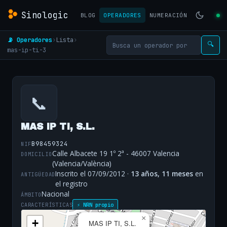
Sinologic
BLOG
OPERADORES
NUMERACIÓN
📡 Operadores
›
Lista
›
🔍
mas-ip-ti-3
📞
MAS IP TI, S.L.
B98459324
NIF
Calle Albacete 19 1º 2ª - 46007 Valencia
DOMICILIO
(Valencia/València)
Inscrito el 07/09/2012 ·
13 años, 11 meses
en
ANTIGÜEDAD
el registro
Nacional
ÁMBITO
CARACTERÍSTICAS
⚡ NRN propio
×
+
MAS IP TI, S.L.