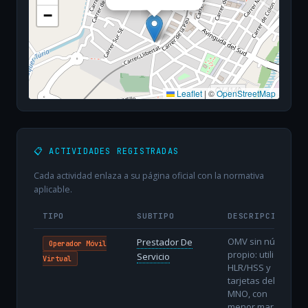
−
Leaflet
|
©
OpenStreetMap
📋 ACTIVIDADES REGISTRADAS
Cada actividad enlaza a su página oficial con la normativa
aplicable.
TIPO
SUBTIPO
DESCRIPCIÓN
OMV sin núcleo
Prestador De
Operador Móvil
propio: utiliza
Servicio
Virtual
HLR/HSS y
tarjetas del
MNO, con
menor margen