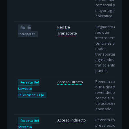
comercial pero
mayor agilidad
operativa.
Segmento de
Red De
Red De
red que
Transporte
Transporte
interconecta
centrales y
nodos,
transportando
agregados de
tráfico entre
puntos.
Reventa con
Acceso Directo
Reventa Del
bucle directo: el
Servicio
revendedor
Telefónico Fijo
controla la línea
de acceso del
abonado.
Reventa con
Acceso Indirecto
Reventa Del
preselección o
Servicio