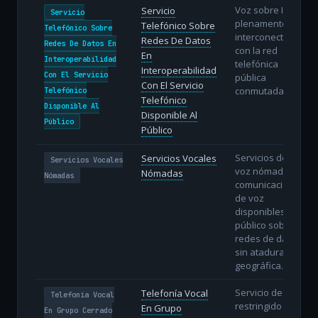
Voz sobre IP
Servicio
Servicio
plenamente
Telefónico Sobre
Telefónico Sobre
interconectada
Redes De Datos
Redes De Datos En
con la red
En
Interoperabilidad
telefónica
Interoperabilidad
Con El Servicio
pública
Con El Servicio
conmutada.
Telefónico
Telefónico
Disponible Al
Disponible Al
Público
Público
Servicios de
Servicios Vocales
Servicios Vocales
voz nómadas:
Nómadas
Nómadas
comunicaciones
de voz
disponibles al
público sobre
redes de datos
sin atadura
geográfica.
Servicio de voz
Telefonía Vocal
Telefonía Vocal
restringido a un
En Grupo
En Grupo Cerrado