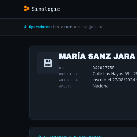
Sinologic
📡 Operadores
›
Lista
›
maria-sanz-jara-4
MARÍA SANZ JARA
💾
04202775P
NIF
Calle Las Hayas 69 - 2
DOMICILIO
Inscrito el 27/08/2024 
ANTIGÜEDAD
Nacional
ÁMBITO