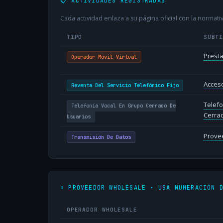
📋 ACTIVIDADES REGISTRADAS
Cada actividad enlaza a su página oficial con la normativ
TIPO
SUBT
Presta
Operador Móvil Virtual
Acceso
Reventa Del Servicio Telefónico Fijo
Telefo
Telefonía Vocal En Grupo Cerrado De
Cerra
Usuarios
Provee
Transmisión De Datos
⬆️ PROVEEDOR WHOLESALE · USA NUMERACIÓN 
OPERADOR WHOLESALE