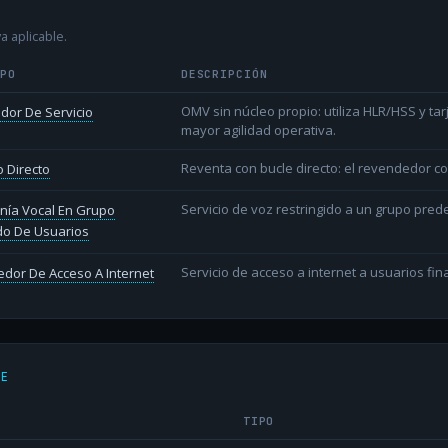
a aplicable.
IPO
DESCRIPCIÓN
OMV sin núcleo propio: utiliza HLR/HSS y t
dor De Servicio
mayor agilidad operativa.
Reventa con bucle directo: el revendedor co
 Directo
Servicio de voz restringido a un grupo pred
nía Vocal En Grupo
do De Usuarios
Servicio de acceso a internet a usuarios fina
dor De Acceso A Internet
DE
TIPO