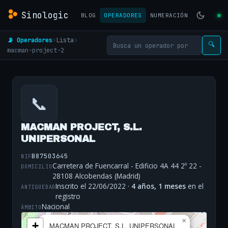
Sinologic
BLOG
OPERADORES
NUMERACIÓN
📡 Operadores
›
Lista
›
🔍
macman-project-2
📞
MACMAN PROJECT, S.L.
UNIPERSONAL
B87503645
NIF
Carretera de Fuencarral - Edificio 4A 44 2º 22 -
DOMICILIO
28108 Alcobendas (Madrid)
Inscrito el 22/06/2022 ·
4 años, 1 meses
en el
ANTIGÜEDAD
registro
Nacional
ÁMBITO
×
+
MACMAN PROJECT, S.L. UNIPERSONAL