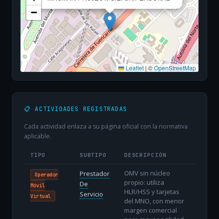
−
Leaflet
|
©
OpenStreetMap
📋 ACTIVIDADES REGISTRADAS
Cada actividad enlaza a su página oficial con la normativa
aplicable.
TIPO
SUBTIPO
DESCRIPCIÓN
OMV sin núcleo
Prestador
Operador
propio: utiliza
De
Móvil
HLR/HSS y tarjetas
Servicio
Virtual
del MNO, con menor
margen comercial