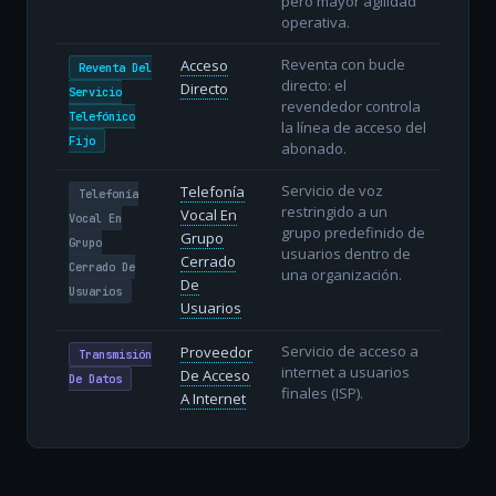
pero mayor agilidad
operativa.
Reventa con bucle
Acceso
Reventa Del
directo: el
Directo
Servicio
revendedor controla
Telefónico
la línea de acceso del
Fijo
abonado.
Servicio de voz
Telefonía
Telefonía
restringido a un
Vocal En
Vocal En
grupo predefinido de
Grupo
Grupo
usuarios dentro de
Cerrado
Cerrado De
una organización.
De
Usuarios
Usuarios
Servicio de acceso a
Proveedor
Transmisión
internet a usuarios
De Acceso
De Datos
finales (ISP).
A Internet