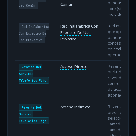
bandas de uso
Común
Uso Común
libre (sin licenc
individual).
Red inalámbric
Red Inalámbrica Con
Red Inalámbrica
que opera en
Espectro De Uso
Con Espectro De
bandas
Privativo
Uso Privativo
concesionadas
en exclusiva al
operador.
Reventa con
Acceso Directo
Reventa Del
bucle directo: e
Servicio
revendedor
Telefónico Fijo
controla la líne
de acceso del
abonado.
Reventa con
Acceso Indirecto
Reventa Del
preselección o
Servicio
selección
Telefónico Fijo
llamada a
llamada sobre
la línea del