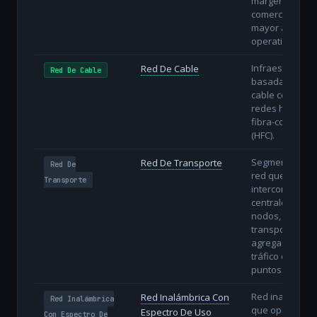
margen
comercial pero
mayor agilidad
operativa.
Infraestructura
Red De Cable
Red De Cable
basada en
cable coaxial o
redes híbridas
fibra-coaxial
(HFC).
Segmento de
Red De Transporte
Red De
red que
Transporte
interconecta
centrales y
nodos,
transportando
agregados de
tráfico entre
puntos.
Red inalámbric
Red Inalámbrica Con
Red Inalámbrica
que opera en
Espectro De Uso
Con Espectro De