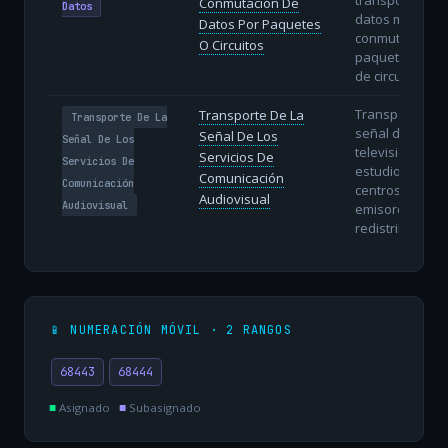
Conmutación De
Datos
datos mediant
Datos Por Paquetes
conmutación d
O Circuitos
paquetes (IP) o
de circuitos.
Transporte de 
Transporte De La
Transporte De La
señal de radio 
Señal De Los
Señal De Los
televisión des
Servicios De
Servicios De
estudios hasta
Comunicación
Comunicación
centros
Audiovisual
Audiovisual
emisores o
redistribuidore
📱 NUMERACIÓN MÓVIL · 2 RANGOS
68443
68444
■
Asignado
■
Subasignado