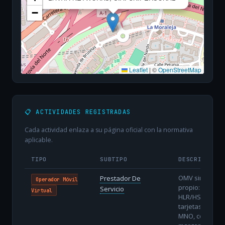
−
Leaflet
|
©
OpenStreetMap
📋 ACTIVIDADES REGISTRADAS
Cada actividad enlaza a su página oficial con la normativa
aplicable.
TIPO
SUBTIPO
DESCRIPCIÓN
OMV sin núcle
Prestador De
Operador Móvil
propio: utiliza
Servicio
Virtual
HLR/HSS y
tarjetas del
MNO, con men