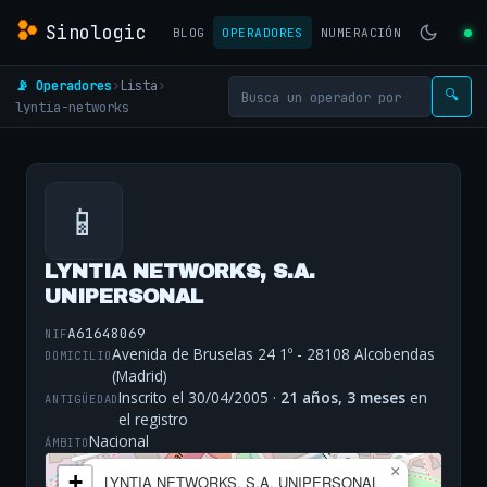
Sinologic
BLOG
OPERADORES
NUMERACIÓN
📡 Operadores
›
Lista
›
🔍
lyntia-networks
📱
LYNTIA NETWORKS, S.A.
UNIPERSONAL
A61648069
NIF
Avenida de Bruselas 24 1º - 28108 Alcobendas
DOMICILIO
(Madrid)
Inscrito el 30/04/2005 ·
21 años, 3 meses
en
ANTIGÜEDAD
el registro
Nacional
ÁMBITO
×
+
LYNTIA NETWORKS, S.A. UNIPERSONAL