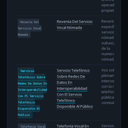
operador
propietario.
Reventa
Reventa Del Servicio
Reventa Del
específica del
Vocal Nómada
Servicio Vocal
servicio vocal
Nómada
nómada con
subasignación
de la
numeración
nómada.
Voz sobre IP
Servicio Telefónico
Servicio
plenamente
Sobre Redes De
Telefónico Sobre
interconectada
Datos En
Redes De Datos En
con la red
Interoperabilidad
Interoperabilidad
telefónica
Con El Servicio
Con El Servicio
pública
Telefónico
conmutada.
Telefónico
Disponible Al Público
Disponible Al
Público
Servicio de voz
Telefonía Vocal En
Telefonía Vocal