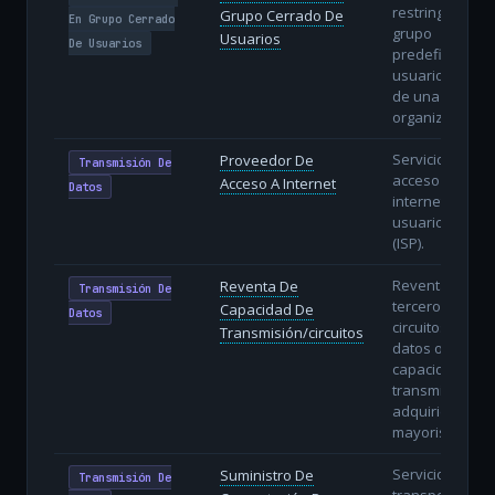
restringido a u
Grupo Cerrado De
En Grupo Cerrado
grupo
Usuarios
De Usuarios
predefinido de
usuarios dentr
de una
organización.
Servicio de
Proveedor De
Transmisión De
acceso a
Acceso A Internet
Datos
internet a
usuarios finale
(ISP).
Reventa a
Reventa De
Transmisión De
terceros de
Capacidad De
Datos
circuitos de
Transmisión/circuitos
datos o
capacidad de
transmisión
adquiridos en
mayorista.
Servicios de
Suministro De
Transmisión De
transporte de