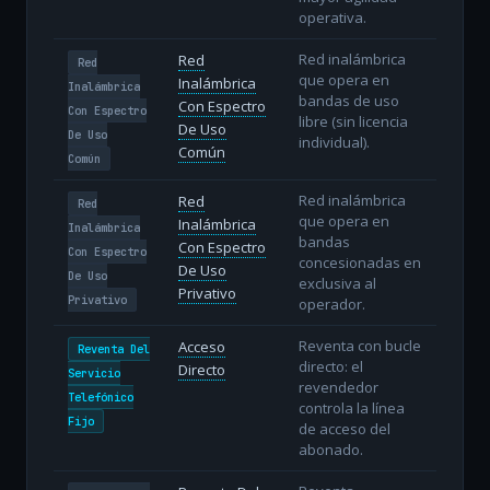
operativa.
Red inalámbrica
Red
Red
que opera en
Inalámbrica
Inalámbrica
bandas de uso
Con Espectro
Con Espectro
libre (sin licencia
De Uso
De Uso
individual).
Común
Común
Red inalámbrica
Red
Red
que opera en
Inalámbrica
Inalámbrica
bandas
Con Espectro
Con Espectro
concesionadas en
De Uso
De Uso
exclusiva al
Privativo
Privativo
operador.
Reventa con bucle
Acceso
Reventa Del
directo: el
Directo
Servicio
revendedor
Telefónico
controla la línea
Fijo
de acceso del
abonado.