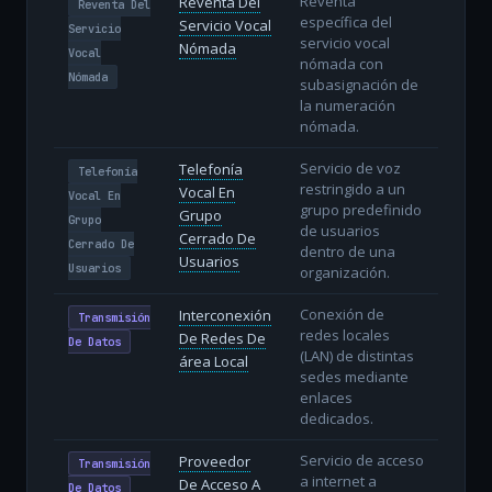
Reventa
Reventa Del
Reventa Del
específica del
Servicio Vocal
Servicio
servicio vocal
Nómada
Vocal
nómada con
Nómada
subasignación de
la numeración
nómada.
Servicio de voz
Telefonía
Telefonía
restringido a un
Vocal En
Vocal En
grupo predefinido
Grupo
Grupo
de usuarios
Cerrado De
Cerrado De
dentro de una
Usuarios
Usuarios
organización.
Conexión de
Interconexión
Transmisión
redes locales
De Redes De
De Datos
(LAN) de distintas
área Local
sedes mediante
enlaces
dedicados.
Servicio de acceso
Proveedor
Transmisión
a internet a
De Acceso A
De Datos