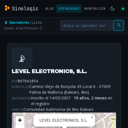
Sinologic
BLOG
OPERADORES
NUMERACIÓN
📡 Operadores
›
Lista
›
🔍
level-electronics-2
📡
LEVEL ELECTRONICS, S.L.
B07061856
NIF
Camino Viejo de Bunyola 43 Local 6 - 07009
DOMICILIO
Palma de Mallorca (Balears, Illes)
Inscrito el 14/05/2007 ·
19 años, 2 meses
en
ANTIGÜEDAD
el registro
Comunidad Autónoma de Illes Balears
ÁMBITO
×
+
LEVEL ELECTRONICS, S.L.