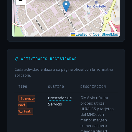
−
Leaflet
|
©
OpenStreetMap
📋 ACTIVIDADES REGISTRADAS
Cada actividad enlaza a su página oficial con la normativa
aplicable.
TIPO
SUBTIPO
DESCRIPCIÓN
OMV sin núcleo
Prestador De
Operador
propio: utiliza
Servicio
Móvil
HLR/HSS y tarjetas
Virtual
del MNO, con
menor margen
comercial pero
mayor agilidad