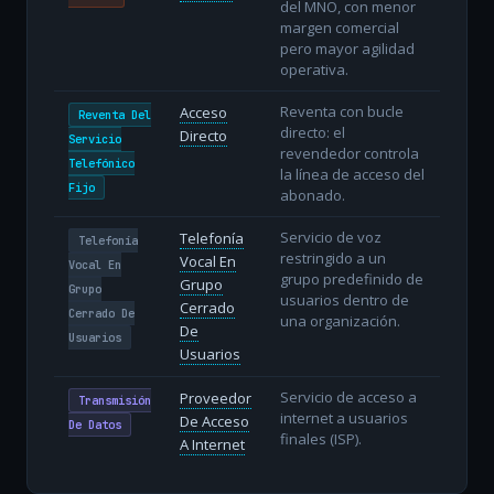
del MNO, con menor
margen comercial
pero mayor agilidad
operativa.
Reventa con bucle
Acceso
Reventa Del
directo: el
Directo
Servicio
revendedor controla
Telefónico
la línea de acceso del
Fijo
abonado.
Servicio de voz
Telefonía
Telefonía
restringido a un
Vocal En
Vocal En
grupo predefinido de
Grupo
Grupo
usuarios dentro de
Cerrado
Cerrado De
una organización.
De
Usuarios
Usuarios
Servicio de acceso a
Proveedor
Transmisión
internet a usuarios
De Acceso
De Datos
finales (ISP).
A Internet