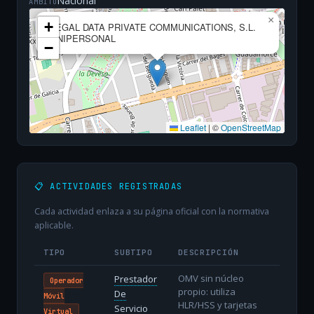
Nacional
ÁMBITO
×
+
LEGAL DATA PRIVATE COMMUNICATIONS, S.L.
UNIPERSONAL
−
Leaflet
|
©
OpenStreetMap
📋 ACTIVIDADES REGISTRADAS
Cada actividad enlaza a su página oficial con la normativa
aplicable.
TIPO
SUBTIPO
DESCRIPCIÓN
OMV sin núcleo
Prestador
Operador
propio: utiliza
De
Móvil
HLR/HSS y tarjetas
Servicio
Virtual