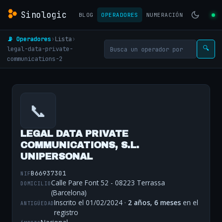
Sinologic
BLOG
OPERADORES
NUMERACIÓN
📡 Operadores
›
Lista
›
legal-data-private-
🔍
communications-2
📞
LEGAL DATA PRIVATE
COMMUNICATIONS, S.L.
UNIPERSONAL
B66937301
NIF
Calle Pare Font 52 - 08223 Terrassa
DOMICILIO
(Barcelona)
Inscrito el 01/02/2024 ·
2 años, 6 meses
en el
ANTIGÜEDAD
registro