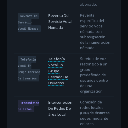
abonado.
Reventa
Reventa Del
Reventa Del
específica del
Servicio Vocal
Servicio
servicio vocal
Nómada
Vocal Nómada
nómada con
subasignación
de la numeración
nómada.
Servicio de voz
Telefonía
Telefonía
restringido a un
Vocal En
Vocal En
grupo
Grupo
Grupo Cerrado
predefinido de
Cerrado De
De Usuarios
usuarios dentro
Usuarios
de una
organización.
Conexión de
Interconexión
Transmisión
redes locales
De Redes De
De Datos
(LAN) de distintas
área Local
sedes mediante
enlaces