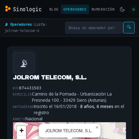
Sinologic
BLOG
OPERADORES
NUMERACIÓN
📡 Operadores
›
Lista
›
🔍
jolrom-telecom-6
📡
JOLROM TELECOM, S.L.
B74431503
NIF
Camino de la Pomada - Urbanización La
DOMICILIO
Fresneda 100 - 33429 Siero (Asturias)
Inscrito el 16/01/2018 ·
8 años, 6 meses
en el
ANTIGÜEDAD
registro
Nacional
ÁMBITO
×
+
JOLROM TELECOM, S.L.