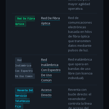
mayor agilidad
operativa.
Red de
Red De Fibra
Red De Fibra
comunicaciones
óptica
óptica
electrónicas
basada en hilos
de fibra óptica
que transmiten
datos mediante
pulsos de luz.
Red inalámbrica
Red
Red
que opera en
Inalámbrica
Inalámbrica
bandas de uso
Con Espectro
Con Espectro
libre (sin licencia
De Uso
De Uso Común
individual).
Común
Reventa con
Acceso
Reventa Del
bucle directo: el
Directo
Servicio
revendedor
Telefónico
controla la línea
Fijo
de acceso del