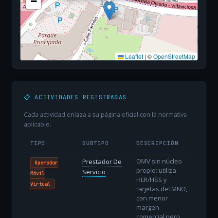
−
Leaflet
|
©
OpenStreetMap
📋 ACTIVIDADES REGISTRADAS
Cada actividad enlaza a su página oficial con la normativa
aplicable.
TIPO
SUBTIPO
DESCRIPCIÓN
OMV sin núcleo
Prestador De
Operador
propio: utiliza
Servicio
Móvil
HLR/HSS y
Virtual
tarjetas del MNO,
con menor
margen
comercial pero