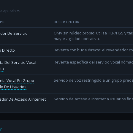
a aplicable.
IPO
DESCRIPCIÓN
OMV sin núcleo propio: utiliza HLR/HSS y t
dor De Servicio
mayor agilidad operativa.
Reventa con bucle directo: el revendedor co
 Directo
Reventa específica del servicio vocal nóm
a Del Servicio Vocal
da
Servicio de voz restringido a un grupo pred
nía Vocal En Grupo
do De Usuarios
Servicio de acceso a internet a usuarios fina
dor De Acceso A Internet
DE