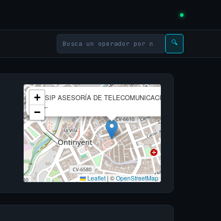
🔍
×
+
ISISIP ASESORÍA DE TELECOMUNICACIONES,
S.L.
−
Leaflet
|
©
OpenStreetMap