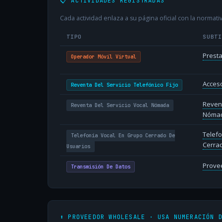
📋 ACTIVIDADES REGISTRADAS
Cada actividad enlaza a su página oficial con la normativ
TIPO
SUBT
Presta
Operador Móvil Virtual
Acceso
Reventa Del Servicio Telefónico Fijo
Revent
Reventa Del Servicio Vocal Nómada
Nóma
Telefo
Telefonía Vocal En Grupo Cerrado De
Cerra
Usuarios
Provee
Transmisión De Datos
⬆️ PROVEEDOR WHOLESALE · USA NUMERACIÓN 