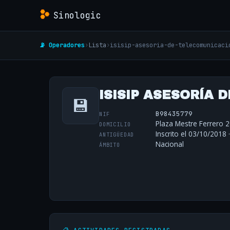
Sinologic
📡 Operadores
›
Lista
›
isisip-asesoria-de-telecomunicaci
ISISIP ASESORÍA 
💾
B98435779
NIF
Plaza Mestre Ferrero 2
DOMICILIO
Inscrito el 03/10/2018 
ANTIGÜEDAD
Nacional
ÁMBITO