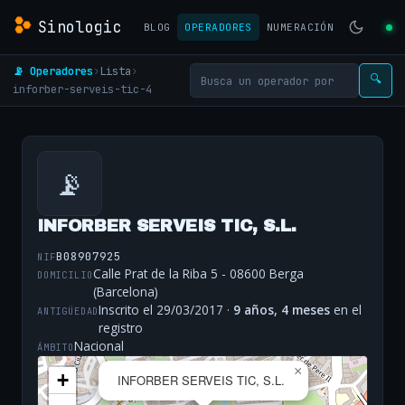
Sinologic
BLOG
OPERADORES
NUMERACIÓN
📡 Operadores
›
Lista
›
🔍
inforber-serveis-tic-4
📡
INFORBER SERVEIS TIC, S.L.
B08907925
NIF
Calle Prat de la Riba 5 - 08600 Berga
DOMICILIO
(Barcelona)
Inscrito el 29/03/2017 ·
9 años, 4 meses
en el
ANTIGÜEDAD
registro
Nacional
ÁMBITO
×
+
INFORBER SERVEIS TIC, S.L.