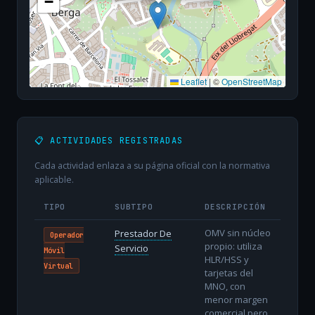
−
Leaflet
|
©
OpenStreetMap
📋 ACTIVIDADES REGISTRADAS
Cada actividad enlaza a su página oficial con la normativa
aplicable.
TIPO
SUBTIPO
DESCRIPCIÓN
OMV sin núcleo
Prestador De
Operador
propio: utiliza
Servicio
Móvil
HLR/HSS y
Virtual
tarjetas del
MNO, con
menor margen
comercial pero