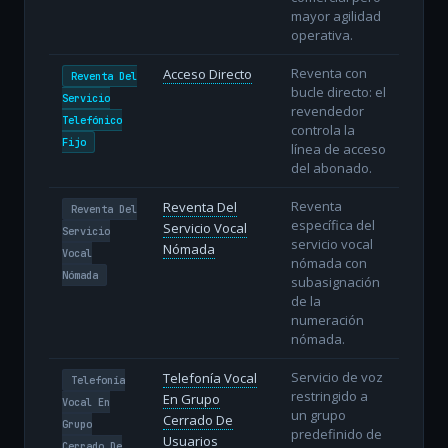
mayor agilidad
operativa.
Reventa con
Acceso Directo
Reventa Del
bucle directo: el
Servicio
revendedor
Telefónico
controla la
Fijo
línea de acceso
del abonado.
Reventa
Reventa Del
Reventa Del
específica del
Servicio Vocal
Servicio
servicio vocal
Nómada
Vocal
nómada con
Nómada
subasignación
de la
numeración
nómada.
Servicio de voz
Telefonía Vocal
Telefonía
restringido a
En Grupo
Vocal En
un grupo
Cerrado De
Grupo
predefinido de
Usuarios
Cerrado De