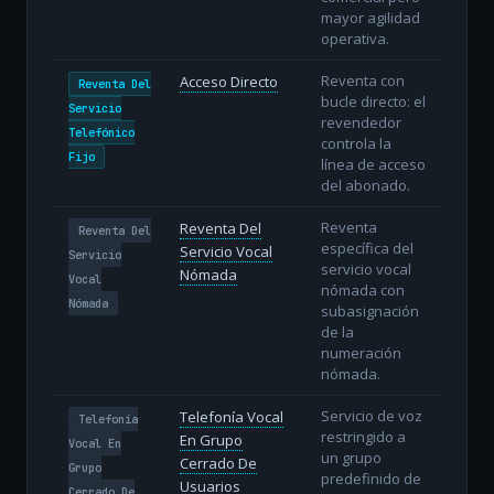
mayor agilidad
operativa.
Reventa con
Acceso Directo
Reventa Del
bucle directo: el
Servicio
revendedor
Telefónico
controla la
Fijo
línea de acceso
del abonado.
Reventa
Reventa Del
Reventa Del
específica del
Servicio Vocal
Servicio
servicio vocal
Nómada
Vocal
nómada con
Nómada
subasignación
de la
numeración
nómada.
Servicio de voz
Telefonía Vocal
Telefonía
restringido a
En Grupo
Vocal En
un grupo
Cerrado De
Grupo
predefinido de
Usuarios
Cerrado De