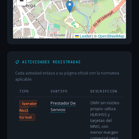
−
Leaflet
|
©
OpenStreetMap
📋 ACTIVIDADES REGISTRADAS
Cada actividad enlaza a su página oficial con la normativa
aplicable.
TIPO
SUBTIPO
DESCRIPCIÓN
OMV sin núcleo
Prestador De
Operador
propio: utiliza
Servicio
Móvil
HLR/HSS y
Virtual
tarjetas del
MNO, con
menor margen
comercial pero