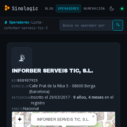
Sinologic
BLOG
OPERADORES
NUMERACIÓN
📡 Operadores
›
Lista
›
🔍
inforber-serveis-tic-3
📡
INFORBER SERVEIS TIC, S.L.
B08907925
NIF
Calle Prat de la Riba 5 - 08600 Berga
DOMICILIO
(Barcelona)
Inscrito el 29/03/2017 ·
9 años, 4 meses
en el
ANTIGÜEDAD
registro
Nacional
ÁMBITO
×
+
INFORBER SERVEIS TIC, S.L.